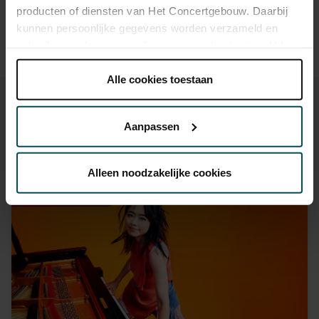
producten of diensten van Het Concertgebouw. Daarbij
Prices do not include transaction fee: € 5 per order.
kunnen persoonlijke gegevens worden verzameld en
gebruikt voor het personaliseren van advertenties. U kunt
onder 'aanpassen' zelf welke cookies wij mogen
plaatsen.
Alle cookies toestaan
Lees onze cookieverklaring hier.
Lees onze
privacyverklaring hier.
Aanpassen
Via de
cookieverklaring
op onze website kunt u uw
You might also like:
toestemming op elk moment wijzigen of intrekken.
Alleen noodzakelijke cookies
Fri, Sep 11, 2026
We werken samen met
32 derden
die uw gegevens
kunnen ontvangen en verwerken.