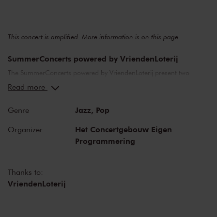
This concert is amplified. More information is on
this page
.
SummerConcerts powered by VriendenLoterij
The SummerConcerts powered by VriendenLoterij present two
months of wonderful concerts, from classical to jazz and from pop
Read more
music to film scores. Top musicians from the Netherlands and
around the world bring you all your favourite classical pieces, as
Jazz,
Pop
Genre
well as tributes to Broadway and John Williams! And in our
beautiful restaurant LIER you can enjoy dinner before the concert.
Het Concertgebouw Eigen
Organizer
Programmering
Thanks to:
VriendenLoterij