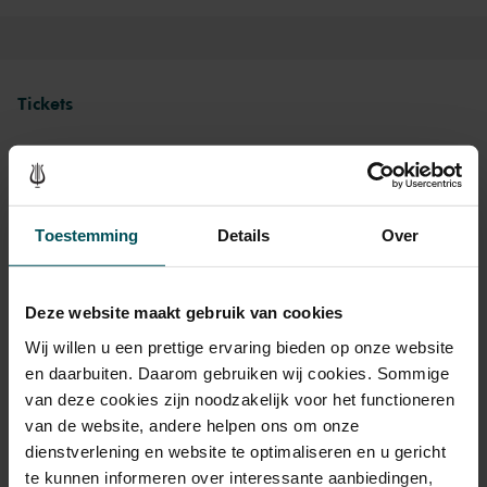
Tickets
Category Standaard
Toestemming
Details
Over
Standaard
€20.00
Online sprint tot 30 jaar
€16.00
Deze website maakt gebruik van cookies
CJP
€16.00
Wij willen u een prettige ervaring bieden op onze website
en daarbuiten. Daarom gebruiken wij cookies. Sommige
van deze cookies zijn noodzakelijk voor het functioneren
Drinks are included in the price of admission. Are you under
van de website, andere helpen ons om onze
30 years of age? Sprint tickets are available 4 hours in
dienstverlening en website te optimaliseren en u gericht
advance via the online ordering process.
More information
te kunnen informeren over interessante aanbiedingen,
about sprint tickets<