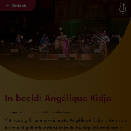
Ontdek
Naar hoofdcontent
In beeld: Angélique Kidjo
di 4 apr. 2023
- Tekst: Het Concertgebouw
Viervoudig Grammy-winnares Angélique Kidjo is een van
de meest geliefde artiesten in de huidige internationale