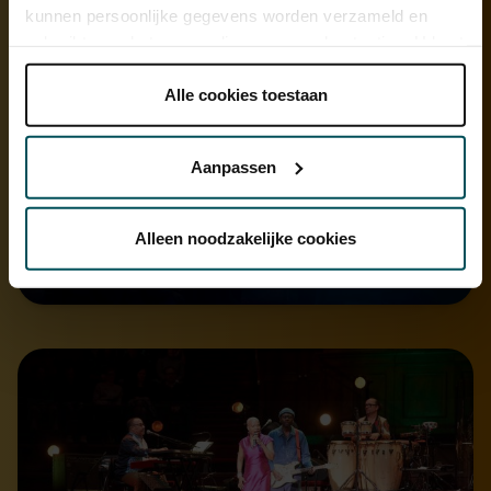
kunnen persoonlijke gegevens worden verzameld en
gebruikt voor het personaliseren van advertenties. U kunt
onder 'aanpassen' zelf welke cookies wij mogen
plaatsen.
Alle cookies toestaan
Lees onze cookieverklaring hier.
Lees onze
privacyverklaring hier.
Aanpassen
Via de
cookieverklaring
op onze website kunt u uw
toestemming op elk moment wijzigen of intrekken.
Alleen noodzakelijke cookies
We werken samen met
32 derden
die uw gegevens
kunnen ontvangen en verwerken.