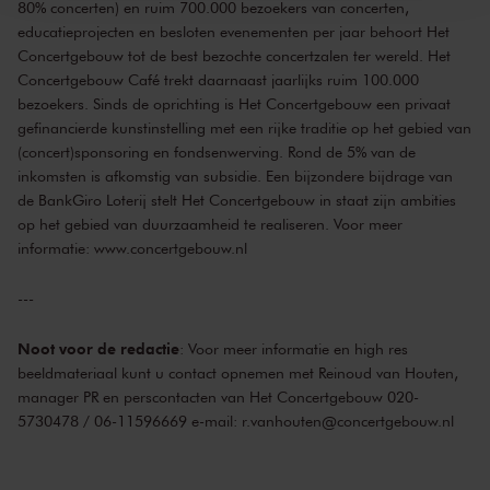
80% concerten) en ruim 700.000 bezoekers van concerten,
educatieprojecten en besloten evenementen per jaar behoort Het
Concertgebouw tot de best bezochte concertzalen ter wereld. Het
Concertgebouw Café trekt daarnaast jaarlijks ruim 100.000
bezoekers. Sinds de oprichting is Het Concertgebouw een privaat
gefinancierde kunstinstelling met een rijke traditie op het gebied van
(concert)sponsoring en fondsenwerving. Rond de 5% van de
inkomsten is afkomstig van subsidie. Een bijzondere bijdrage van
de BankGiro Loterij stelt Het Concertgebouw in staat zijn ambities
op het gebied van duurzaamheid te realiseren. Voor meer
informatie:
www.concertgebouw.nl
---
Noot voor de redactie
: Voor meer informatie en high res
beeldmateriaal kunt u contact opnemen met Reinoud van Houten,
manager PR en perscontacten van Het Concertgebouw 020-
5730478 / 06-11596669 e-mail:
r.vanhouten@concertgebouw.nl