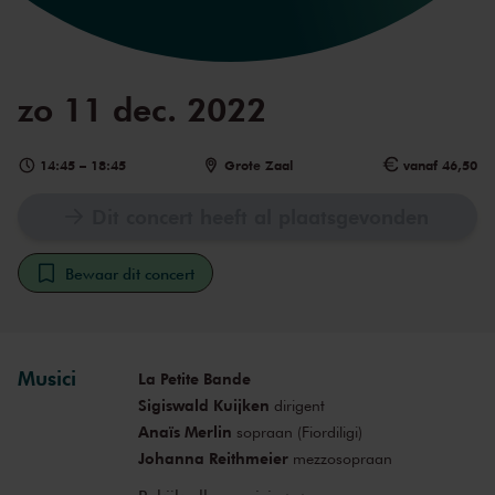
zo 11 dec. 2022
14:45
–
18:45
Grote Zaal
vanaf 46,50
Dit concert heeft al plaatsgevonden
Bewaar dit concert
Musici
La Petite Bande
Sigiswald Kuijken
dirigent
Anaïs Merlin
sopraan (Fiordiligi)
Johanna Reithmeier
mezzosopraan
(Dorabella)