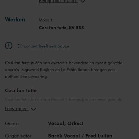
Bekijk alle musici
Mayan Goldenfeld
sopraan (Despina)
Nile Senatore
tenor (Ferrando)
Anthony Rivera
Werken
bariton (Guglielmo)
Mozart
Guillern Batllori
bas (Don Alfonso)
Così fan tutte, KV 588
Marie Kuijken
regie
Marijke Sileghem
kostuumontwerp
Dit concert heeft een pauze
Così fan tutte
is één van Mozart’s bekendste en meest geliefde
opera’s. Sigiswald Kuijken en La Petite Bande brengen een
authentieke uitvoering.
Così fan tutte
Così fan tutte
is één van Mozart’s bekendste en meest geliefde
opera’s. Deze (integrale) semi-scenische uitvoering is uniek in de
Lees meer
wereld heden ten dage, omdat Kuijken als enige teruggaat naar de
bron, zowel waar het de declameer- en acteerstijl betreft als de
Vocaal,
Orkest
Genre
kostumering.
Così fan tutte
betekent: zo zijn ze allemaal (de
ondertitel
ossia La scuola degli amanti
betekent: of de leerschool der
Barok Vocaal / Fred Luiten
Organisator