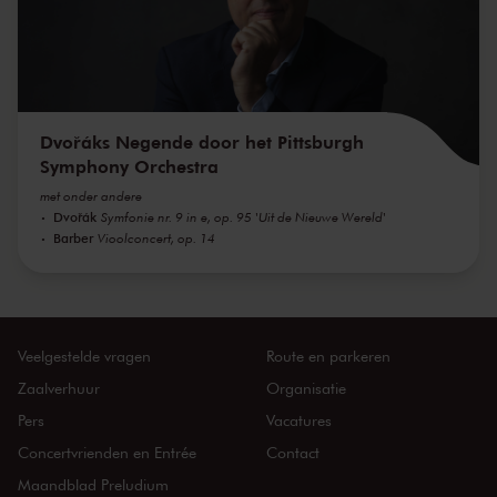
Dvořáks Negende door het Pittsburgh
Symphony Orchestra
met onder andere
Dvořák
Symfonie nr. 9 in e, op. 95 'Uit de Nieuwe Wereld'
Barber
Vioolconcert, op. 14
Veelgestelde vragen
Route en parkeren
Zaalverhuur
Organisatie
Pers
Vacatures
Concertvrienden en Entrée
Contact
Maandblad Preludium