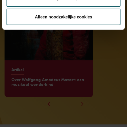
Via de
cookieverklaring
op onze website kunt u uw
toestemming op elk moment wijzigen of intrekken.
Alleen noodzakelijke cookies
We werken samen met
32 derden
die uw gegevens
kunnen ontvangen en verwerken.
Artikel
Over Wolfgang Amadeus Mozart: een
muzikaal wonderkind