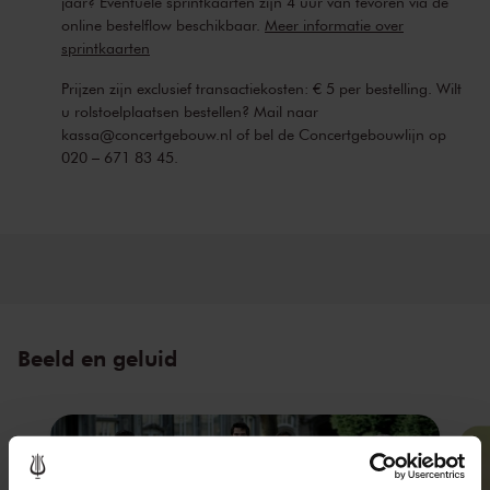
jaar? Eventuele sprintkaarten zijn 4 uur van tevoren via de
online bestelflow beschikbaar.
Meer informatie over
Dit concert vormt een mini-serie met de Matthäus-Passion op 27
sprintkaarten
maart 2023.
Prijzen zijn exclusief transactiekosten: € 5 per bestelling. Wilt
u rolstoelplaatsen bestellen? Mail naar
kassa@concertgebouw.nl of bel de Concertgebouwlijn op
020 – 671 83 45.
Beeld en geluid