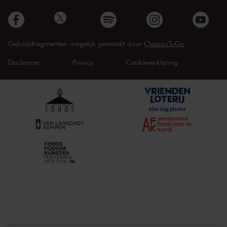
Geluidsfragmenten mogelijk gemaakt door
ClassicsToGo
Disclaimer
Privacy
Cookieverklaring