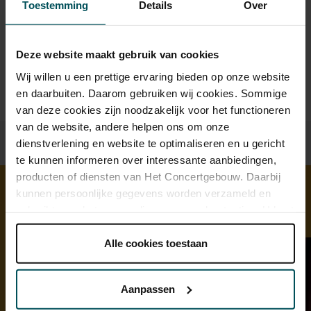
sprintkaarten
Toestemming
Details
Over
Prijzen zijn exclusief transactiekosten: € 5 per bestelling. Wilt
u rolstoelplaatsen bestellen? Mail naar
Deze website maakt gebruik van cookies
kassa@concertgebouw.nl of bel de Concertgebouwlijn op
020 – 671 83 45.
Wij willen u een prettige ervaring bieden op onze website
en daarbuiten. Daarom gebruiken wij cookies. Sommige
van deze cookies zijn noodzakelijk voor het functioneren
van de website, andere helpen ons om onze
dienstverlening en website te optimaliseren en u gericht
te kunnen informeren over interessante aanbiedingen,
producten of diensten van Het Concertgebouw. Daarbij
kunnen persoonlijke gegevens worden verzameld en
gebruikt voor het personaliseren van advertenties. U kunt
Ontdek meer
onder 'aanpassen' zelf welke cookies wij mogen
plaatsen.
Alle cookies toestaan
Lees onze cookieverklaring hier.
Lees onze
privacyverklaring hier.
Aanpassen
Via de
cookieverklaring
op onze website kunt u uw