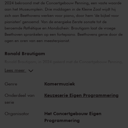
2024 bekroond met de Concertgebouw Penning, een vaste waarde
aan het Museumplein. Drie middagen in de Kleine Zaal wijdt hij
zich aan Beethovens werken voor piano, door hem ‘de bijbel voor
pianisten’ genoemd. Van de energieke
Eerste sonate
tot de
beroemde
Pathétique
en
Mondschein
: Brautigam laat de vroege
Beethoven sprankelen op een fortepiano. Beethovens genie door de
ogen en oren van een meesterpianist.
Ronald Brautigam
Ronald Brautigam, in 2024 geëerd met de Concertgebouw Penning,
heeft heel wat voetstappen liggen in de zalen aan de Van
Lees meer
Baerlestraat. Het aantal keren dat de pianist er optrad is
indrukwekkend. Op het moment van de Penning was de stand 268,
Kamermuziek
Genre
en de teller telt sindsdien gestaag door. Tijdens drie middagen in de
Kleine Zaal speelt Brautigam een selectie uit Beethovens
Keuzeserie Eigen Programmering
Onderdeel van
pianowerken, volgens hem de bijbel voor pianisten. ‘Deze muziek
serie
speel ik al erg lang, er is niet zozeer een uitdaging als ik aan zo’n
sonate begin, het is eerder genieten. Als ik speel, luister ik mee.
Het Concertgebouw Eigen
Organisator
Vaak denk ik: wat ongelofelijk mooi is dit, of: wat een vreemde
Programmering
wending! Deze muziek blijft fris, hoe vaak ik haar ook speel, en het