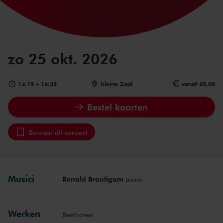
zo 25 okt. 2026
14:15
–
16:35
Kleine Zaal
vanaf 35,00
Bestel kaarten
Bewaar dit concert
Musici
Ronald Brautigam
piano
Werken
Beethoven