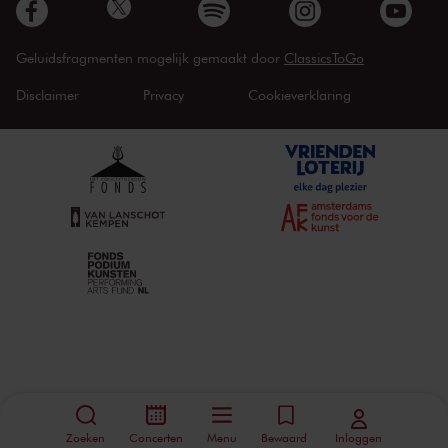
Geluidsfragmenten mogelijk gemaakt door
ClassicsToGo
Disclaimer
Privacy
Cookieverklaring
Zoeken
Concerten
Menu
Bewaard
Inloggen