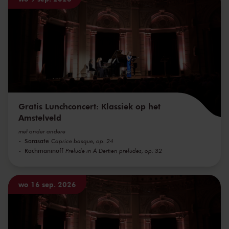
Gratis Lunchconcert: Klassiek op het
Amstelveld
met onder andere
Sarasate
Caprice basque, op. 24
Rachmaninoff
Prelude in A Dertien preludes, op. 32
wo 16 sep. 2026