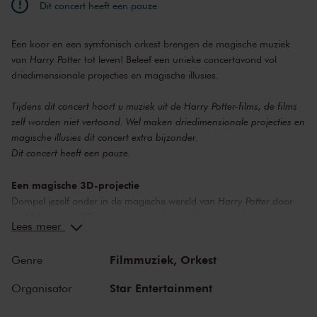
Dit concert heeft een pauze
Een koor en een symfonisch orkest brengen de magische muziek
van
Harry Potter
tot leven! Beleef een unieke concertavond vol
driedimensionale projecties en magische illusies.
Tijdens dit concert hoort u muziek uit de Harry Potter-films, de films
zelf worden niet vertoond. Wel maken driedimensionale projecties en
magische illusies dit concert extra bijzonder.
Dit concert heeft een pauze.
Een magische 3D-projectie
Dompel jezelf onder in de magische wereld van
Harry Potter
door
middel van een 3D-projectiemuur. Ervaar de bekroonde muziek uit
Lees meer
alle acht films met een symfonieorkest en koor. Een speciaal voor dit
concert gemaakte 3D-projectie wordt geprojecteerd op grote LED-
Filmmuziek,
Orkest
Genre
schermen achter het orkest en koor. Deze projectie weerspiegelt de
magische wereld van
Harry Potter
en betovert jong en oud. Met
Star Entertainment
Organisator
elementen uit alle acht films begeleidt ze je door het muzikale
programma van de avond.