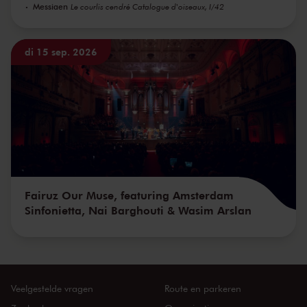
Messiaen
Le courlis cendré Catalogue d'oiseaux, I/42
di 15 sep. 2026
Fairuz Our Muse, featuring Amsterdam
Sinfonietta, Nai Barghouti & Wasim Arslan
Veelgestelde vragen
Route en parkeren