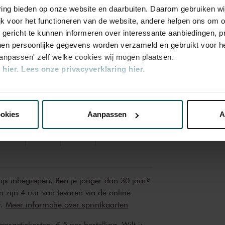
ende harmonische kleur. Hij bracht de
varing bieden op onze website en daarbuiten. Daarom gebruiken 
ijn instrument en inspireerde generaties
jk voor het functioneren van de website, andere helpen ons om o
 vanavond legt daar getuigenis van af.
u gericht te kunnen informeren over interessante aanbiedingen, p
en persoonlijke gegevens worden verzameld en gebruikt voor he
aanpassen' zelf welke cookies wij mogen plaatsen.
hier.
Lees onze privacyverklaring hier.
Rang
Rang
Rang
Rang
2
3
4
nze website kunt u uw toestemming op elk moment wijzigen of i
ookies
Aanpassen
A
 49,00
€ 45,00
€ 32,00
€ 22,00
erden
die uw gegevens kunnen ontvangen en verwerken.
rijs inbegrepen. Ben je jonger dan 30 jaar?
n zijn 4 uur van tevoren via de online
r.
Meer informatie over sprintkaarten
transactiekosten: € 5 per bestelling. Wilt u