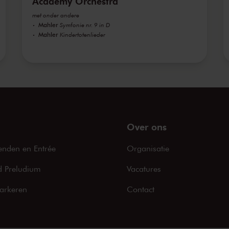
Academy Orchestra
met onder andere
Mahler
Symfonie nr. 9 in D
Mahler
Kindertotenlieder
Over ons
enden en Entrée
Organisatie
 Preludium
Vacatures
arkeren
Contact