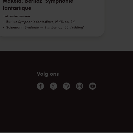
Mäkelä: Berlioz' Symphonie
fantastique
met onder andere
Berlioz
Symphonie fantastique, H 48, op. 14
Schumann
Symfonie nr. 1 in Bes, op. 38 'Frühling'
Volg ons