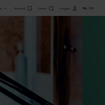
NL
EN
ns
Bewaard
Zoeken
Inloggen