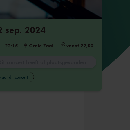
2 sep. 2024
5
–
22:15
Grote Zaal
vanaf 22,00
Dit concert heeft al plaatsgevonden
aar dit concert