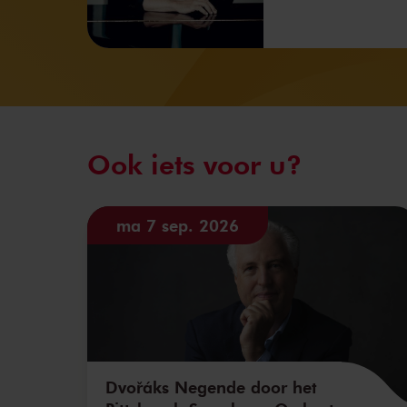
Ook iets voor u?
ma 7 sep. 2026
Dvořáks Negende door het