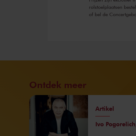
rolstoelplaatsen best
of bel de Concertgeb
Ontdek meer
Artikel
Ivo Pogorelich