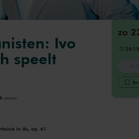
zo 2
nisten: Ivo
20:1
h speelt
Bew
ch
piano
taisie in As, op. 61