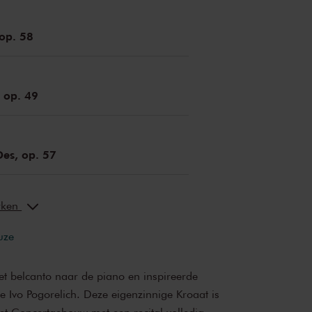
 op. 58
, op. 49
Des, op. 57
erken
uze
et belcanto naar de piano en inspireerde
e Ivo Pogorelich. Deze eigenzinnige Kroaat is
Het Concertgebouw met een recital volledig