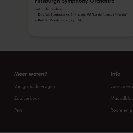
Pittsburgh Symphony Orchestra
met onder andere
Dvořák
Symfonie nr. 9 in e, op. 95 'Uit de Nieuwe Wereld'
Barber
Vioolconcert, op. 14
Meer weten?
Info
Veelgestelde vragen
Concertvri
Zaalverhuur
Maandblad
Pers
Route en p