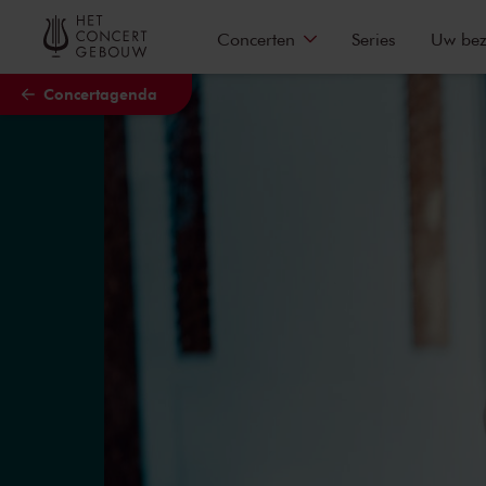
Naar hoofdcontent
Concerten
Series
Uw be
Concertagenda