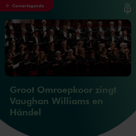
Concertagenda
Naar hoofdcontent
Groot Omroepkoor zingt
Vaughan Williams en
Händel