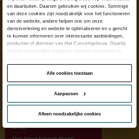
en daarbuiten. Daarom gebruiken wij cookies. Sommige
Ontdek meer
van deze cookies zijn noodzakelijk voor het functioneren
van de website, andere helpen ons om onze
dienstverlening en website te optimaliseren en u gericht
te kunnen informeren over interessante aanbiedingen,
producten of diensten van Het Concertgebouw. Daarbij
kunnen persoonlijke gegevens worden verzameld en
gebruikt voor het personaliseren van advertenties. U kunt
onder 'aanpassen' zelf welke cookies wij mogen
plaatsen.
Alle cookies toestaan
Lees onze cookieverklaring hier.
Lees onze
privacyverklaring hier.
Aanpassen
Via de
cookieverklaring
op onze website kunt u uw
toestemming op elk moment wijzigen of intrekken.
Alleen noodzakelijke cookies
Artikel
We werken samen met
32 derden
die uw gegevens
Over Georg Friedrich Händel: