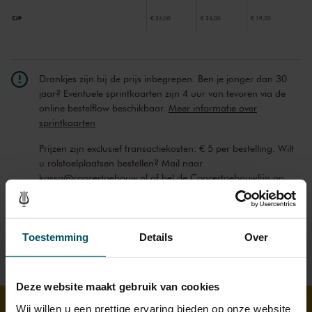
CJP
€ 34,00
€ 24,00
€ 19,20
Drankjes zijn bij de prijs inbegrepen. Ben je jonger dan 30
jaar? Eventuele sprintkaarten zijn 4 uur van tevoren via de
online bestelflow beschikbaar.
Meer informatie over
sprintkaarten
Prijzen zijn exclusief transactiekosten: € 5 per bestelling. Wilt
u rolstoelplaatsen bestellen? Mail naar
kassa@concertgebouw.nl of bel de Concertgebouwlijn op
020 – 671 83 45.
Toestemming
Details
Over
Deze website maakt gebruik van cookies
Wij willen u een prettige ervaring bieden op onze website