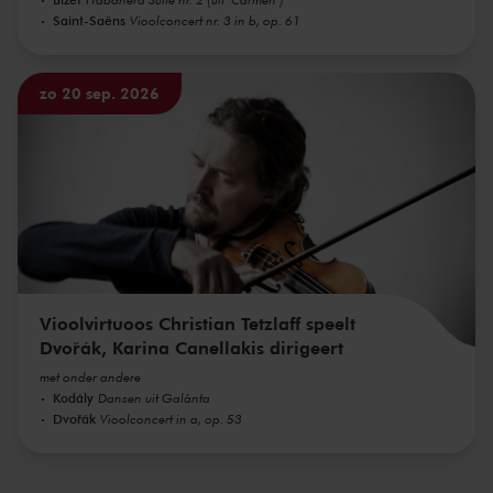
Saint-Saëns
Vioolconcert nr. 3 in b, op. 61
zo 20 sep. 2026
Vioolvirtuoos Christian Tetzlaff speelt
Dvořák, Karina Canellakis dirigeert
met onder andere
Kodály
Dansen uit Galánta
Dvořák
Vioolconcert in a, op. 53