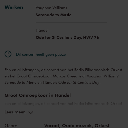
Werken
Vaughan Williams
Serenade to Music
Händel
Ode for St Cecilia’s Day, HWV 76
Dit concert heeft geen pauze
Een en al lofzangen, dit concert van het Radio Filharmonisch Orkest
en het Groot Omroepkoor. Marcus Creed leidt Vaughan Williams’
Serenade to Music
en Händels
Ode for St Cecilia's Day
.
Groot Omroepkoor in Händel
Een en al lofzangen, dit concert van het Radio Filharmonisch Orkest
en het Groot Omroepkoor. Zoals Händels
Ode for St Cecilia's Day
.
Lees meer
De heilige Cecilia is patrones van de musici, en mag dus zeker
toegezongen worden – ook als het haar naamdag niet is. Händel
Vocaal,
Oude muziek,
Orkest
Genre