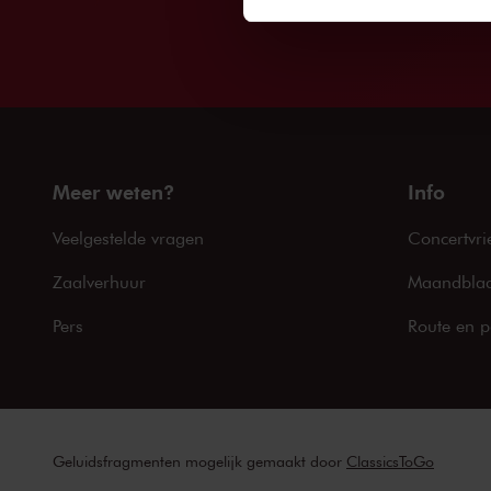
Meer weten?
Info
Veelgestelde vragen
Concertvri
Zaalverhuur
Maandblad
Pers
Route en p
Geluidsfragmenten mogelijk gemaakt door
ClassicsToGo