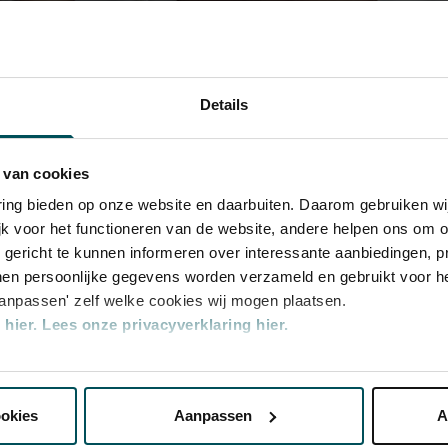
Details
dberoemd
 van cookies
nd op topniveau
varing bieden op onze website en daarbuiten. Daarom gebruiken 
jk voor het functioneren van de website, andere helpen ons om o
w hoort u de allergrootste klassieke musici. Van Cecili
u gericht te kunnen informeren over interessante aanbiedingen, p
en persoonlijke gegevens worden verzameld en gebruikt voor he
azıl Say tot Iván Fischer, zij raken hun publiek direct i
aanpassen' zelf welke cookies wij mogen plaatsen.
tiek van de Grote Zaal geeft hun optredens een extra g
hier.
Lees onze privacyverklaring hier.
len!
nze website kunt u uw toestemming op elk moment wijzigen of i
ookies
Aanpassen
A
erden
die uw gegevens kunnen ontvangen en verwerken.