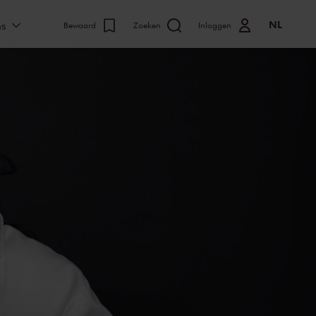
NL
ns
Bewaard
Zoeken
Inloggen