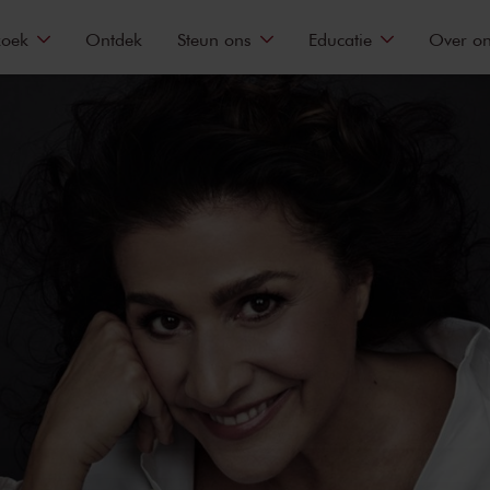
zoek
Ontdek
Steun ons
Educatie
Over o