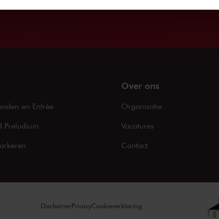
Over ons
enden en Entrée
Organisatie
 Preludium
Vacatures
arkeren
Contact
Disclaimer
Privacy
Cookieverklaring