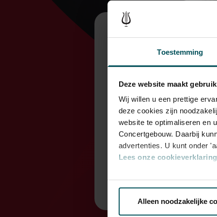
Toestemming
Werel
Deze website maakt gebruik
Beleef een avo
Wij willen u een prettige er
deze cookies zijn noodzakeli
In Het Concertgebou
website te optimaliseren en 
Concertgebouw. Daarbij kunn
Janine Jansen, van F
advertenties. U kunt onder '
fantastische akoes
Lees onze cookieverklaring 
Van harte aanbevo
Via de
cookieverklaring
op o
Alleen noodzakelijke c
We werken samen met
32 d