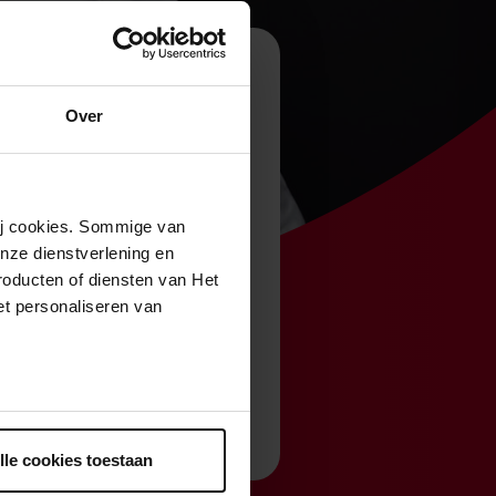
Over
wij cookies. Sommige van
nze dienstverlening en
a Bartoli tot
roducten of diensten van Het
t personaliseren van
n het hart. De
ouden randje.
ntrekken.
lle cookies toestaan