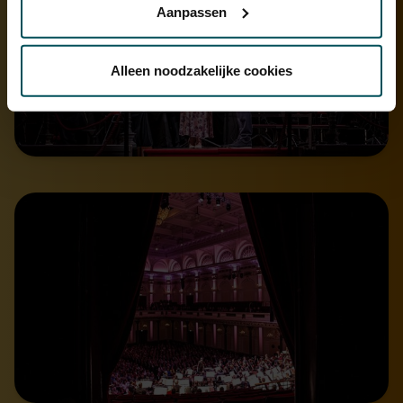
Aanpassen
Via de
cookieverklaring
op onze website kunt u uw
toestemming op elk moment wijzigen of intrekken.
Alleen noodzakelijke cookies
We werken samen met
32 derden
die uw gegevens
kunnen ontvangen en verwerken.