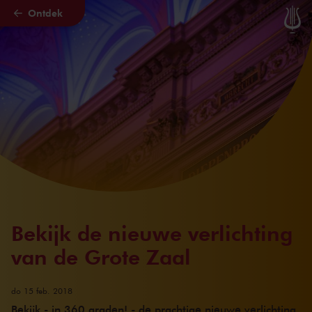
Ontdek
Naar hoofdcontent
Bekijk de nieuwe verlichting
van de Grote Zaal
do 15 feb. 2018
Bekijk - in 360 graden! - de prachtige nieuwe verlichting