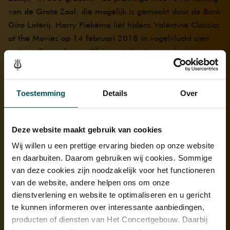
van de Grote Zaal, die mogelijk is gemaakt door de Bank
Giro Loterij. Harry Piekema liet tijdens Valentine Classics
at the Movies op 14 februari 2018 in vogelvlucht zien
wat er allemaal mogelijk is met de nieuwe, duurzame
led-verlichting.
Tip: zet onderstaande video op full-screen en gebruik de
Toestemming
Details
Over
pijltjes linksboven om door de hele zaal te kunnen kijken.
Deze website maakt gebruik van cookies
Onderdeel van
Wij willen u een prettige ervaring bieden op onze website
en daarbuiten. Daarom gebruiken wij cookies. Sommige
Achter de schermen
Gebouw & Geschiedenis
van deze cookies zijn noodzakelijk voor het functioneren
van de website, andere helpen ons om onze
dienstverlening en website te optimaliseren en u gericht
te kunnen informeren over interessante aanbiedingen,
producten of diensten van Het Concertgebouw. Daarbij