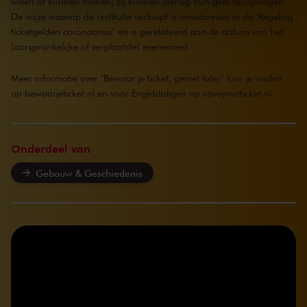
willen of kunnen maken; zij kunnen alsnog hun geld terugvragen.
We werken samen met
32 derden
die uw gegevens
De wijze waarop de restitutie verloopt is omschreven in de ‘Regeling
kunnen ontvangen en verwerken.
ticketgelden coronacrisis’ en is gerelateerd aan de datum van het
(oorspronkelijke of verplaatste) evenement.
Meer informatie over ‘Bewaar je ticket, geniet later’ kun je vinden
op
bewaarjeticket.nl
en voor Engelstaligen op
saveyourticket.nl
Onderdeel van
Gebouw & Geschiedenis