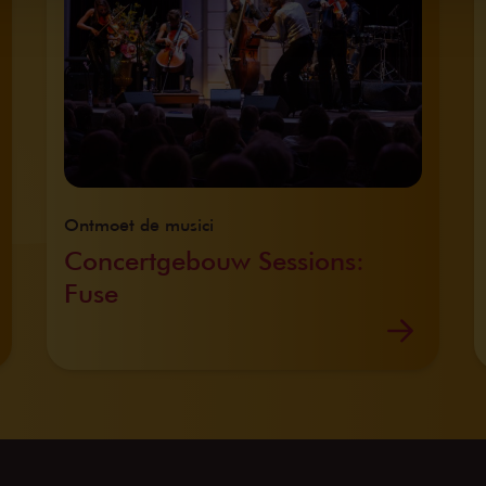
Ontmoet de musici
Concertgebouw Sessions:
Fuse