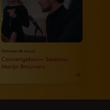
Ontmoet de musici
Concertgebouw Sessions:
Marijn Brouwers