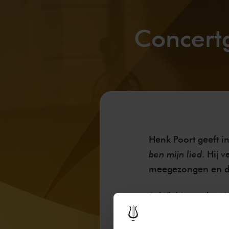
Concert
Henk Poort geeft i
ben mijn lied
. Hij 
meegezongen en de
Bekijk hieronder H