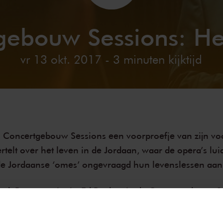
gebouw Sessions: He
vr 13 okt. 2017
- 3 minuten kijktijd
n Concertgebouw Sessions een voorproefje van zijn vo
vertelt over het leven in de Jordaan, waar de opera’s lu
 Jordaanse ‘omes’ ongevraagd hun levenslessen aa
enk Poort en pianist Ed Boekee in de Concertgebouw S