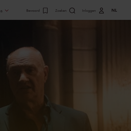
NL
ns
Bewaard
Zoeken
Inloggen