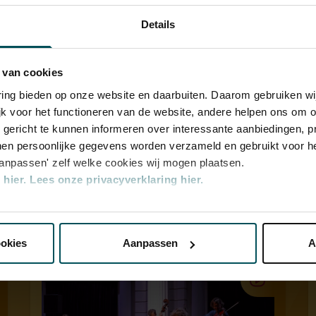
an
Details
 musici
 van cookies
varing bieden op onze website en daarbuiten. Daarom gebruiken 
jk voor het functioneren van de website, andere helpen ons om o
u gericht te kunnen informeren over interessante aanbiedingen, p
en persoonlijke gegevens worden verzameld en gebruikt voor he
aanpassen' zelf welke cookies wij mogen plaatsen.
hier.
Lees onze privacyverklaring hier.
nze website kunt u uw toestemming op elk moment wijzigen of i
ookies
Aanpassen
A
erden
die uw gegevens kunnen ontvangen en verwerken.