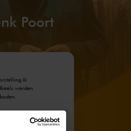
nk Poort
Ik
orstelling
idkeels werden
nboden.
essions!