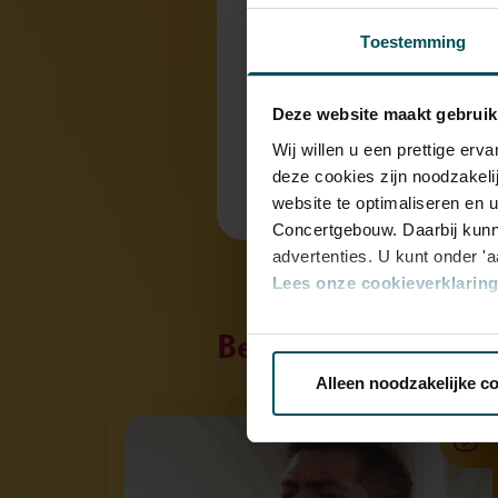
Onderdeel v
Toestemming
Ontmoet de
Deze website maakt gebruik
Wij willen u een prettige er
deze cookies zijn noodzakeli
website te optimaliseren en 
Concertgebouw. Daarbij kunn
advertenties. U kunt onder '
Lees onze cookieverklaring 
Bekijk ook eens
Via de
cookieverklaring
op o
Alleen noodzakelijke c
We werken samen met
32 d