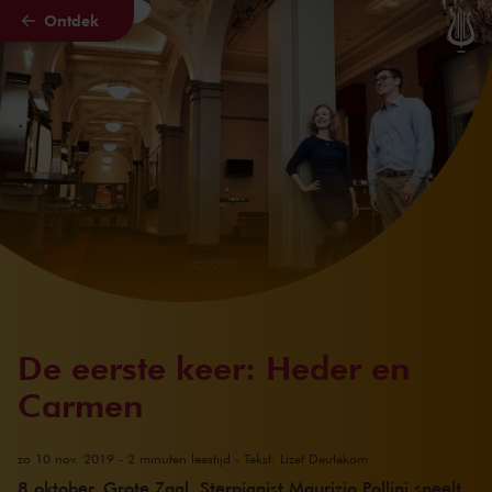
Ontdek
Naar hoofdcontent
De eerste keer: Heder en
Carmen
zo 10 nov. 2019 - 2 minuten leestijd - Tekst: Lizet Deutekom
8 oktober, Grote Zaal. Sterpianist Maurizio Pollini speelt