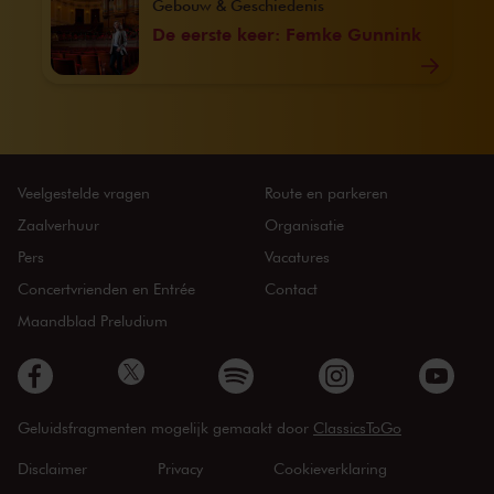
Gebouw & Geschiedenis
De eerste keer: Femke Gunnink
Veelgestelde vragen
Route en parkeren
Zaalverhuur
Organisatie
Pers
Vacatures
Concertvrienden en Entrée
Contact
Maandblad Preludium
Geluidsfragmenten mogelijk gemaakt door
ClassicsToGo
Disclaimer
Privacy
Cookieverklaring