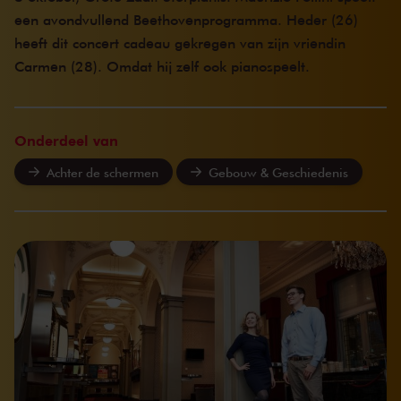
een avondvullend Beethovenprogramma. Heder (26)
heeft dit concert cadeau gekregen van zijn vriendin
Carmen (28). Omdat hij zelf ook pianospeelt.
Onderdeel van
Achter de schermen
Gebouw & Geschiedenis