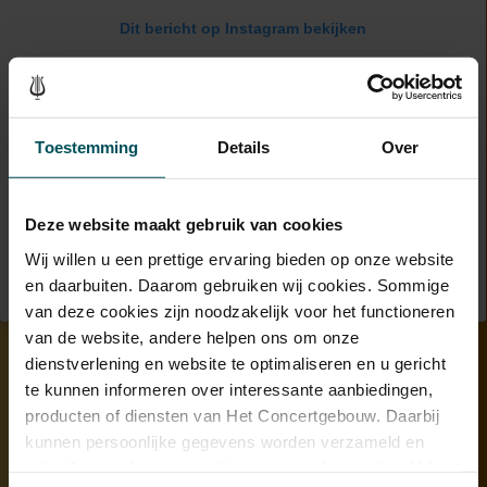
Dit bericht op Instagram bekijken
Toestemming
Details
Over
Deze website maakt gebruik van cookies
Wij willen u een prettige ervaring bieden op onze website
en daarbuiten. Daarom gebruiken wij cookies. Sommige
Een bericht gedeeld door Het Concertgebouw (@concertgebouw)
van deze cookies zijn noodzakelijk voor het functioneren
van de website, andere helpen ons om onze
dienstverlening en website te optimaliseren en u gericht
te kunnen informeren over interessante aanbiedingen,
producten of diensten van Het Concertgebouw. Daarbij
vr 23 jan. 2026
kunnen persoonlijke gegevens worden verzameld en
gebruikt voor het personaliseren van advertenties. U kunt