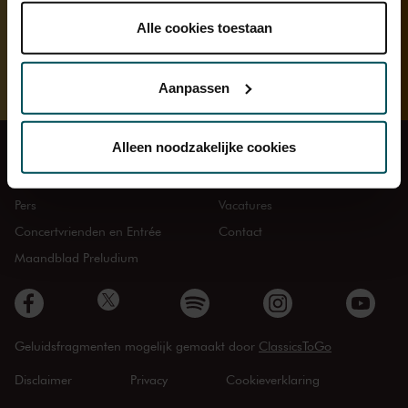
onder 'aanpassen' zelf welke cookies wij mogen
Onderdeel van
plaatsen.
Alle cookies toestaan
Lees onze cookieverklaring hier.
Lees onze
Gebouw & Geschiedenis
privacyverklaring hier.
Aanpassen
Via de
cookieverklaring
op onze website kunt u uw
toestemming op elk moment wijzigen of intrekken.
Alleen noodzakelijke cookies
Veelgestelde vragen
Route en parkeren
Zaalverhuur
Organisatie
We werken samen met
32 derden
die uw gegevens
Pers
Vacatures
kunnen ontvangen en verwerken.
Concertvrienden en Entrée
Contact
Maandblad Preludium
Geluidsfragmenten mogelijk gemaakt door
ClassicsToGo
Disclaimer
Privacy
Cookieverklaring