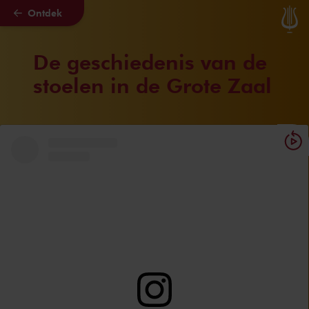
Ontdek
Naar hoofdcontent
De geschiedenis van de
stoelen in de Grote Zaal