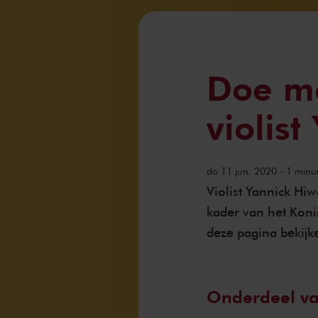
Doe m
violist
do 11 jun. 2020 - 1 minuu
Violist Yannick Hi
kader van het Kon
deze pagina bekijk
Onderdeel v