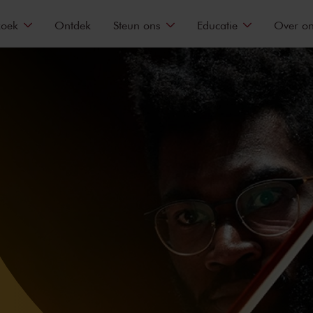
zoek
Ontdek
Steun ons
Educatie
Over o