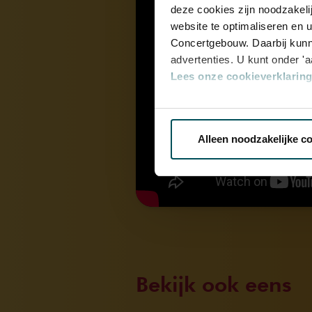
deze cookies zijn noodzakeli
website te optimaliseren en 
Concertgebouw. Daarbij kunn
advertenties. U kunt onder '
Lees onze cookieverklaring 
Via de
cookieverklaring
op o
Alleen noodzakelijke c
We werken samen met
32 d
Bekijk ook eens