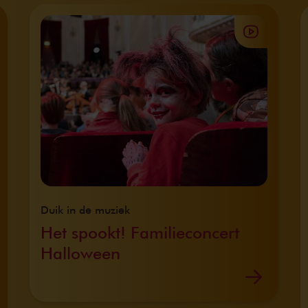
Duik in de muziek
Het spookt! Familieconcert
Halloween