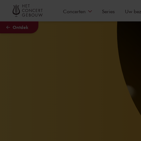
Naar hoofdcontent
Concerten
Series
Uw be
Ontdek