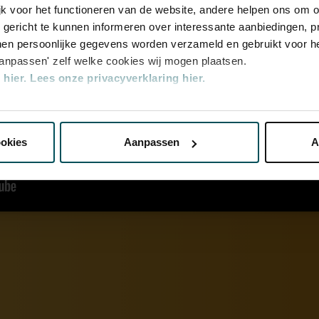
jk voor het functioneren van de website, andere helpen ons om o
u gericht te kunnen informeren over interessante aanbiedingen, p
en persoonlijke gegevens worden verzameld en gebruikt voor he
aanpassen' zelf welke cookies wij mogen plaatsen.
hier.
Lees onze privacyverklaring hier.
nze website kunt u uw toestemming op elk moment wijzigen of i
ookies
Aanpassen
A
erden
die uw gegevens kunnen ontvangen en verwerken.