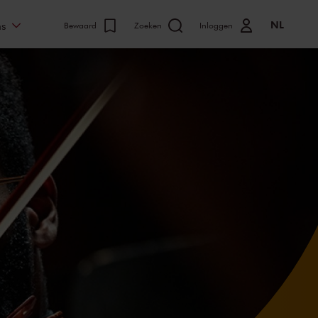
NL
ns
Bewaard
Zoeken
Inloggen