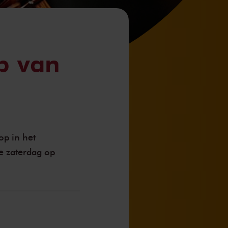
p van
op in het
e zaterdag op