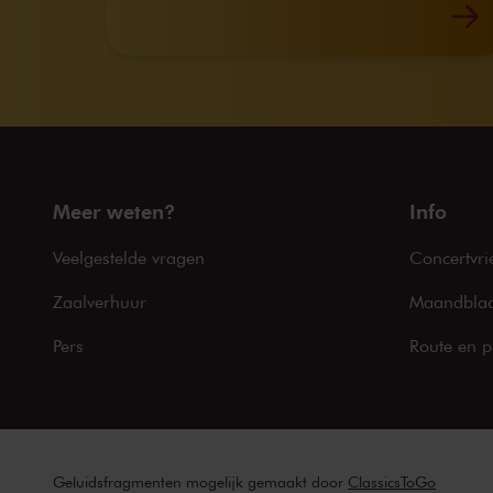
Meer weten?
Info
Veelgestelde vragen
Concertvri
Zaalverhuur
Maandblad
Pers
Route en p
Geluidsfragmenten mogelijk gemaakt door
ClassicsToGo