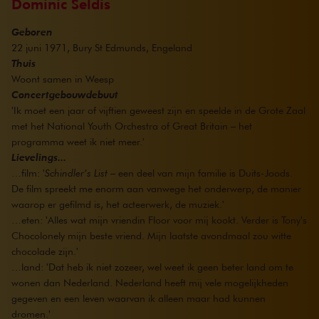
Dominic Seldis
Geboren
22 juni 1971, Bury St Edmunds, Engeland
Thuis
Woont samen in Weesp
Concertgebouwdebuut
'Ik moet een jaar of vijftien geweest zijn en speelde in de Grote Zaal
met het National Youth Orchestra of Great Britain – het
programma weet ik niet meer.'
Lievelings...
…film: '
Schindler’s List
– een deel van mijn familie is Duits-Joods.
De film spreekt me enorm aan vanwege het onderwerp, de manier
waarop er gefilmd is, het acteerwerk, de muziek.'
…eten: 'Alles wat mijn vriendin Floor voor mij kookt. Verder is Tony's
Chocolonely mijn beste vriend. Mijn laatste avondmaal zou witte
chocolade zijn.'
…land: 'Dat heb ik niet zozeer, wel weet ik geen beter land om te
wonen dan Nederland. Nederland heeft mij vele mogelijkheden
gegeven en een leven waarvan ik alleen maar had kunnen
dromen.'