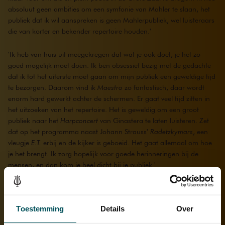
absoluut geen ambities om een symfonie van Mahler te slaan, het
publiek dat ik wil aanspreken is geen Mahlerpubliek, wel luisteraars
die van korter en bekender repertoire houden.'
'Ik heb van huis uit meegekregen dat wat je ook doet, je het zo
goed mogelijk moet doen. Ik ben obsessief bezig met de gedachte
dat ik tot het uiterste moet gaan om mijn publiek een geweldige tijd
te bezorgen. Daarom vind ik
Maestro
zo fantastisch, daar wordt
enorm hard gewerkt achter de schermen. Er gaat veel tijd zitten in
het uitzoeken van het repertoire. Het is geweldig om een groot
publiek naar het
Harpconcert
van Ginastera te laten luisteren. Zet
dat op het programma naast Johann Strauss'
Radetzkymars
, een
vleugje
E.T.
erbij en de kijker is geboeid. Het gaat allemaal om hoe
je het brengt. Ik zorg hopelijk voor goede herinneringen bij de
mensen, en dan kom je heel dicht bij je publiek.'
Toestemming
Details
Over