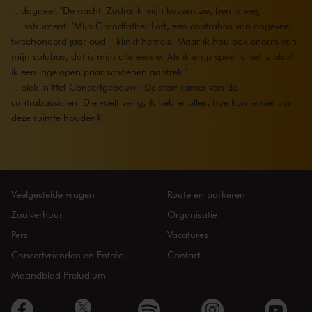
…dagdeel: 'De nacht. Zodra ik mijn kussen zie, ben ik weg.'
…instrument: 'Mijn Grandfather Lott, een contrabas van ongeveer
tweehonderd jaar oud – klinkt hemels. Maar ik hou ook enorm van
mijn solobas, dat is mijn allereerste. Als ik erop speel is het is alsof
ik een ingelopen paar schoenen aantrek.'
…plek in Het Concertgebouw: 'De stemkamer van de
contrabassisten. Die voelt veilig, ik heb er alles, hoe kun je niet van
deze ruimte houden?'
Veelgestelde vragen
Route en parkeren
Zaalverhuur
Organisatie
Pers
Vacatures
Concertvrienden en Entrée
Contact
Maandblad Preludium