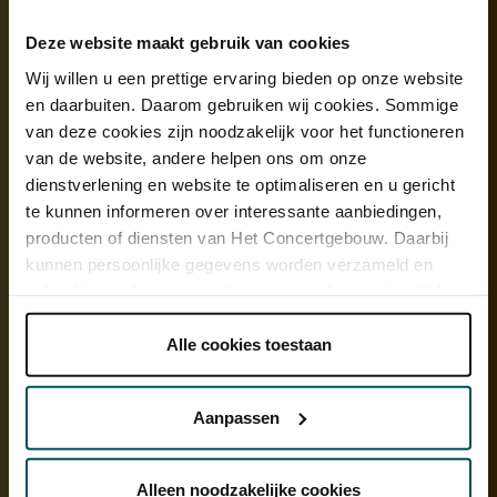
Deze website maakt gebruik van cookies
Wij willen u een prettige ervaring bieden op onze website
en daarbuiten. Daarom gebruiken wij cookies. Sommige
van deze cookies zijn noodzakelijk voor het functioneren
van de website, andere helpen ons om onze
dienstverlening en website te optimaliseren en u gericht
te kunnen informeren over interessante aanbiedingen,
producten of diensten van Het Concertgebouw. Daarbij
kunnen persoonlijke gegevens worden verzameld en
Seldis is een allround musicus. Hij houdt van pop, jazz, klassiek,
beweegt zich met het grootste gemak voor de televisiecamera, zet
gebruikt voor het personaliseren van advertenties. U kunt
hapklare programma's in elkaar en voert ook de contrabasgroep
onder 'aanpassen' zelf welke cookies wij mogen
van een van de beste orkesten ter wereld aan. 'Het idee van hoge
plaatsen.
Alle cookies toestaan
en lage cultuur staat me zeer tegen, en bestaat voor mij niet. Stevie
Lees onze cookieverklaring hier.
Lees onze
Wonder? Iemand die denkt dat zijn muziek minder waardevol is
privacyverklaring hier.
dan een Mahlersymfonie heeft ongelijk. Het Koninklijk
Aanpassen
Concertgebouworkest? Daar is niets engs aan. Zeg me wanneer je
Via de
cookieverklaring
op onze website kunt u uw
komt en ik neem je mee naar beneden, naar de artiestenfoyer, de
toestemming op elk moment wijzigen of intrekken.
instrumentkamers, laat je de contrabassen zien. Wij orkestmusici
Alleen noodzakelijke cookies