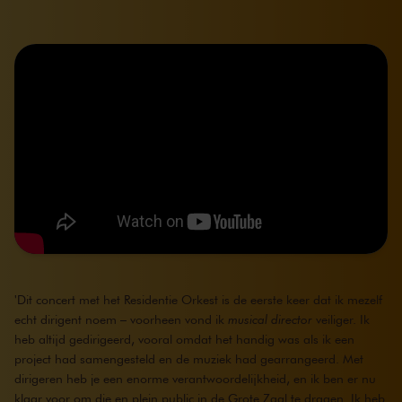
'Dit concert met het Residentie Orkest is de eerste keer dat ik mezelf
echt dirigent noem – voorheen vond ik
musical director
veiliger. Ik
heb altijd gedirigeerd, vooral omdat het handig was als ik een
project had samengesteld en de muziek had gearrangeerd. Met
dirigeren heb je een enorme verantwoordelijkheid, en ik ben er nu
klaar voor om die en plein public in de Grote Zaal te dragen. Ik heb