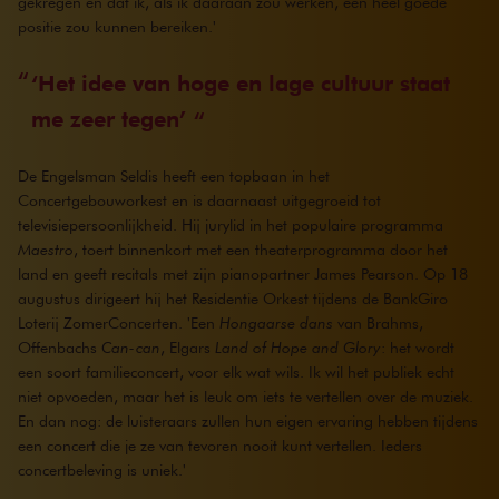
gekregen en dat ik, als ik daaraan zou werken, een heel goede
positie zou kunnen bereiken.'
‘Het idee van hoge en lage cultuur staat
me zeer tegen’
De Engelsman Seldis heeft een topbaan in het
Concertgebouworkest en is daarnaast uitgegroeid tot
televisiepersoonlijkheid. Hij jurylid in het populaire programma
Maestro
, toert binnenkort met een theaterprogramma door het
land en geeft recitals met zijn pianopartner James Pearson. Op 18
augustus dirigeert hij het Residentie Orkest tijdens de BankGiro
Loterij ZomerConcerten. 'Een
Hongaarse dans
van Brahms,
Offenbachs
Can-can
, Elgars
Land of Hope and Glory
: het wordt
een soort familieconcert, voor elk wat wils. Ik wil het publiek echt
niet opvoeden, maar het is leuk om iets te vertellen over de muziek.
En dan nog: de luisteraars zullen hun eigen ervaring hebben tijdens
een concert die je ze van tevoren nooit kunt vertellen. Ieders
concertbeleving is uniek.'