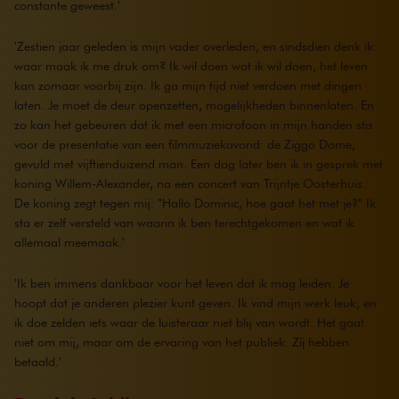
constante geweest.'
'Zestien jaar geleden is mijn vader overleden, en sindsdien denk ik:
waar maak ik me druk om? Ik wil doen wat ik wil doen, het leven
kan zomaar voorbij zijn. Ik ga mijn tijd niet verdoen met dingen
laten. Je moet de deur openzetten, mogelijkheden binnenlaten. En
zo kan het gebeuren dat ik met een microfoon in mijn handen sta
voor de presentatie van een filmmuziekavond: de Ziggo Dome,
gevuld met vijftienduizend man. Een dag later ben ik in gesprek met
koning Willem-Alexander, na een concert van Trijntje Oosterhuis.
De koning zegt tegen mij: "Hallo Dominic, hoe gaat het met je?" Ik
sta er zelf versteld van waarin ik ben terechtgekomen en wat ik
allemaal meemaak.'
'Ik ben immens dankbaar voor het leven dat ik mag leiden. Je
hoopt dat je anderen plezier kunt geven. Ik vind mijn werk leuk, en
ik doe zelden iets waar de luisteraar niet blij van wordt. Het gaat
niet om mij, maar om de ervaring van het publiek. Zíj hebben
betaald.'