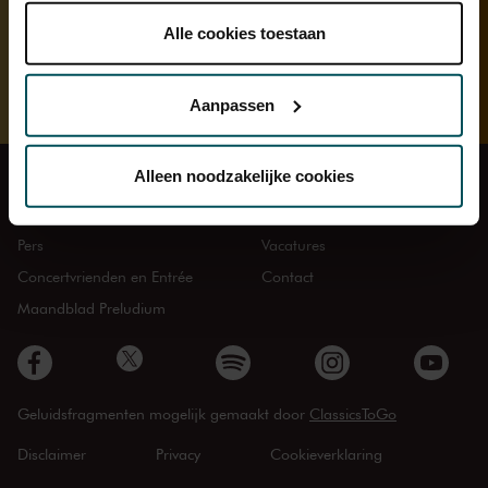
onder 'aanpassen' zelf welke cookies wij mogen
Onderdeel van
plaatsen.
Alle cookies toestaan
Lees onze cookieverklaring hier.
Lees onze
Ontmoet de musici
privacyverklaring hier.
Aanpassen
Via de
cookieverklaring
op onze website kunt u uw
toestemming op elk moment wijzigen of intrekken.
Alleen noodzakelijke cookies
Veelgestelde vragen
Route en parkeren
Zaalverhuur
Organisatie
We werken samen met
32 derden
die uw gegevens
Pers
Vacatures
kunnen ontvangen en verwerken.
Concertvrienden en Entrée
Contact
Maandblad Preludium
Geluidsfragmenten mogelijk gemaakt door
ClassicsToGo
Disclaimer
Privacy
Cookieverklaring