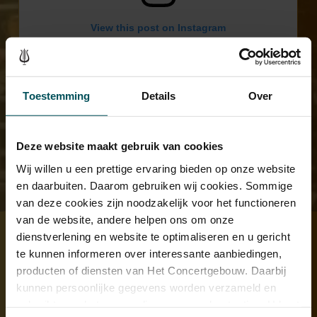
View this post on Instagram
Toestemming
Details
Over
Deze website maakt gebruik van cookies
Wij willen u een prettige ervaring bieden op onze website
en daarbuiten. Daarom gebruiken wij cookies. Sommige
A post shared by Het Concertgebouw (@concertgebouw)
van deze cookies zijn noodzakelijk voor het functioneren
van de website, andere helpen ons om onze
dienstverlening en website te optimaliseren en u gericht
te kunnen informeren over interessante aanbiedingen,
producten of diensten van Het Concertgebouw. Daarbij
di 10 jun. 2025
- Tekst: Het Concertgebouw
kunnen persoonlijke gegevens worden verzameld en
gebruikt voor het personaliseren van advertenties. U kunt