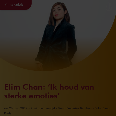
Ontdek
Naar hoofdcontent
Elim Chan: ‘Ik houd van
sterke emoties’
wo 26 jun. 2024 - 4 minuten leestijd - Tekst: Frederike Berntsen - Foto: Simon
Pauly