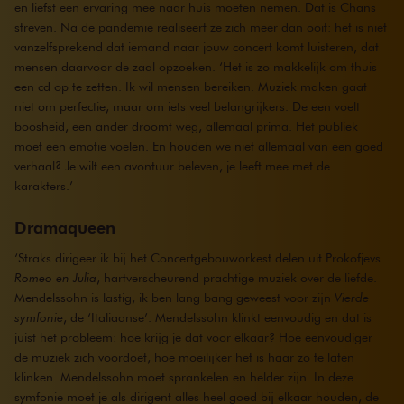
en liefst een ervaring mee naar huis moeten nemen. Dat is Chans
streven. Na de pandemie realiseert ze zich meer dan ooit: het is niet
vanzelfsprekend dat iemand naar jouw concert komt luisteren, dat
mensen daarvoor de zaal opzoeken. ‘Het is zo makkelijk om thuis
een cd op te zetten. Ik wil mensen bereiken. Muziek maken gaat
niet om perfectie, maar om iets veel belangrijkers. De een voelt
boosheid, een ander droomt weg, allemaal prima. Het publiek
moet een emotie voelen. En houden we niet allemaal van een goed
verhaal? Je wilt een avontuur beleven, je leeft mee met de
karakters.’
Dramaqueen
‘Straks dirigeer ik bij het Concertgebouworkest delen uit Prokofjevs
Romeo en Julia
, hartverscheurend prachtige muziek over de liefde.
Mendelssohn is lastig, ik ben lang bang geweest voor zijn
Vierde
symfonie
, de ‘Italiaanse’. Mendelssohn klinkt eenvoudig en dat is
juist het probleem: hoe krijg je dat voor elkaar? Hoe eenvoudiger
de muziek zich voordoet, hoe moeilijker het is haar zo te laten
klinken. Mendelssohn moet sprankelen en helder zijn. In deze
symfonie moet je als dirigent alles heel goed bij elkaar houden, de