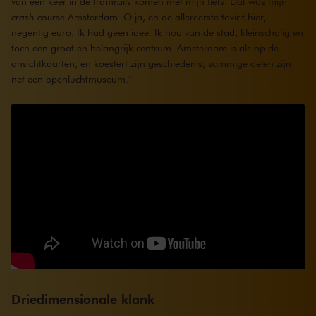
van een keer in de tramrails komen met mijn fiets. Dat was mijn
crash course
Amsterdam. O ja, en de allereerste taxirit hier,
negentig euro. Ik had geen idee. Ik hou van de stad, kleinschalig en
toch een groot en belangrijk centrum. Amsterdam is als op de
ansichtkaarten, en koestert zijn geschiedenis, sommige delen zijn
net een openluchtmuseum.’
Driedimensionale klank