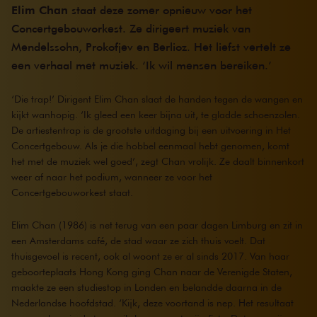
Elim Chan
staat deze zomer opnieuw voor het
Concertgebouworkest. Ze dirigeert muziek van
Mendelssohn, Prokofjev en Berlioz. Het liefst vertelt ze
een verhaal met muziek. ‘Ik wil mensen bereiken.’
‘Die trap!’ Dirigent Elim Chan slaat de handen tegen de wangen en
kijkt wanhopig. ‘Ik gleed een keer bijna uit, te gladde schoenzolen.
De artiestentrap is de grootste uitdaging bij een uitvoering in Het
Concertgebouw. Als je die hobbel eenmaal hebt genomen, komt
het met de muziek wel goed’, zegt Chan vrolijk. Ze daalt binnenkort
weer af naar het podium, wanneer ze voor het
Concertgebouworkest staat.
Elim Chan (1986) is net terug van een paar dagen Limburg en zit in
een Amsterdams café, de stad waar ze zich thuis voelt. Dat
thuisgevoel is recent, ook al woont ze er al sinds 2017. Van haar
geboorteplaats Hong Kong ging Chan naar de Verenigde Staten,
maakte ze een studiestop in Londen en belandde daarna in de
Nederlandse hoofdstad. ‘Kijk, deze voortand is nep. Het resultaat