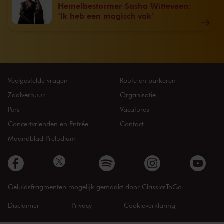
Hemelbestormer Sasha Witteveen:
‘Ik heb een magisch vak’
Veelgestelde vragen
Route en parkeren
Zaalverhuur
Organisatie
Pers
Vacatures
Concertvrienden en Entrée
Contact
Maandblad Preludium
Geluidsfragmenten mogelijk gemaakt door
ClassicsToGo
Disclaimer
Privacy
Cookieverklaring