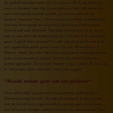
De gedenkwaardige taxirit van Chan was in 2016, als toerist op
weg van Schiphol naar Het Concertgebouw, haar allereerste keer:
het Concertgebouworkest speelde, op de bok stond Mariss
Jansons. Twee jaar later – Chan woonde inmiddels in Amsterdam
met haar levensgezel, de slagwerker Dominique Vleeshouwers –
stond ze zelf voor dit orkest. ‘Dat ging wel heel snel, nu je het zo
zegt. Ik was met niets anders bezig dan: hoe kan ik dit concert zo
goed mogelijk laten verlopen? Ik weet nog dat ik dacht: wat is dit
een ongelooflijk goede groep musici. En ook: dit was Bernard
Haitinks orkest. Van hem heb ik erg veel geleerd, via masterclasses
tijdens mijn periode in Londen. Tot aan zijn dood hebben we
contact gehouden. Hij was een meester in
less is more
. Bij hem zag
ik: niet praten, maar uitbeelden wat je wilt zeggen.’
Muziek maken gaat niet om perfectie
Chan zelf is altijd op zoek naar transparantie, zodat de klank
driedimensionaal kan zijn. Bij ieder stuk bedenkt ze een verhaal,
ook als het niet om programmatische muziek gaat, om de kern
over te kunnen brengen. Iedere luisteraar zou een noot, een frase