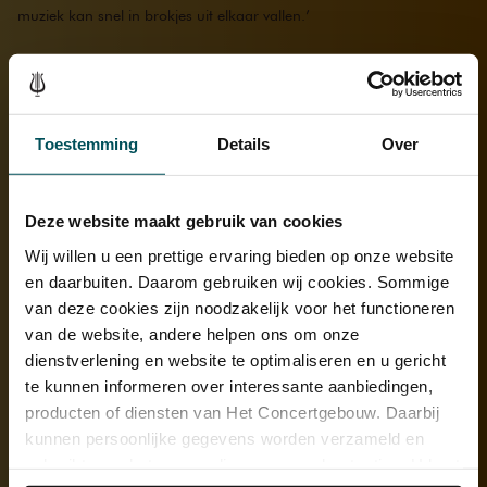
muziek kan snel in brokjes uit elkaar vallen.’
Mijn grote liefde is Rachmaninoff
‘Als kind zat ik op ballet. Een deel van mij is
dramaqueen
. Ik houd
van sterke emoties. Als artiesten zijn we emotioneel en zeer sensitief.
Toestemming
Details
Over
Dat heb je ook nodig om je verhaal te vertellen. De melodieën in het
Russische repertoire, kom op, heerlijk! Mijn grote liefde is
Rachmaninoff.’
Deze website maakt gebruik van cookies
Wij willen u een prettige ervaring bieden op onze website
en daarbuiten. Daarom gebruiken wij cookies. Sommige
van deze cookies zijn noodzakelijk voor het functioneren
van de website, andere helpen ons om onze
dienstverlening en website te optimaliseren en u gericht
te kunnen informeren over interessante aanbiedingen,
producten of diensten van Het Concertgebouw. Daarbij
kunnen persoonlijke gegevens worden verzameld en
gebruikt voor het personaliseren van advertenties. U kunt