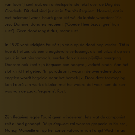
van toorn’) centraal, een onheilspellende tekst over de Dag des
Oordeels. Dit deel vind je niet in Fauré’s
Requiem
. Hoewel, dat is
niet helemaal waar. Fauré gebruikt wél de laatste woorden: ‘Pie
Jesu Domine, dona eis requiem’ (‘Goede Heer Jezus, geef hun
rust’). Geen doodsangst dus, maar rust.
In 1920 verduidelijkte Fauré zijn visie op de dood nog verder: ‘Dit is
hoe ik het zie: als een vreugdevolle verlossing, als het uitzicht op een
geluk in het hiernamaals, eerder dan als een pijnlijke overgang.’
Daarom ook kent zijn
Requiem
een hoopvol, verlicht einde. Aan het
slot klinkt het gebed ‘In paradisum’, waarin de overledene door
engelen wordt begeleid naar het hemelrijk. Door deze toevoeging
kon Fauré zijn werk afsluiten met het woord dat voor hem de kern
was van de zaak: ‘requiem’. Rust.
Zijn
Requiem
legde Fauré geen windeieren. Iets wat de componist
zelf al had gehoopt. ‘Mijn
Requiem
zal worden gespeeld in Brussel,
Nancy, Marseille en op het conservatorium van Parijs! Wacht maar