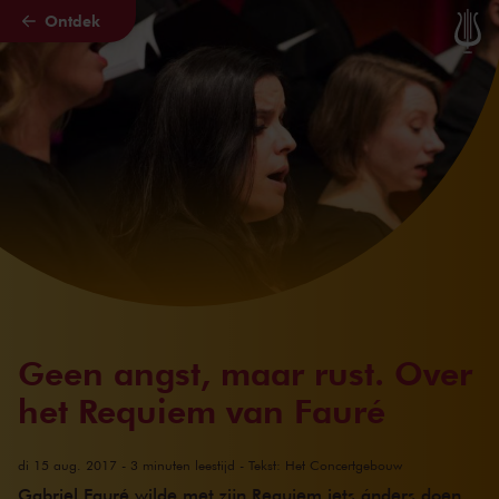
Ontdek
Naar hoofdcontent
Geen angst, maar rust. Over
het Requiem van Fauré
di 15 aug. 2017 - 3 minuten leestijd - Tekst: Het Concertgebouw
Gabriel Fauré wilde met zijn Requiem iets ánders doen.