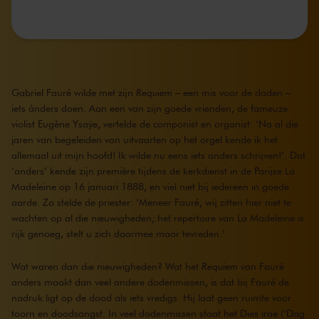
Gabriel Fauré wilde met zijn
Requiem
– een mis voor de doden –
iets ánders doen. Aan een van zijn goede vrienden, de fameuze
violist Eugène Ysaÿe, vertelde de componist en organist: ‘Na al die
jaren van begeleiden van uitvaarten op het orgel kende ik het
allemaal uit mijn hoofd! Ik wilde nu eens iets anders schrijven!’. Dat
‘anders’ kende zijn première tijdens de kerkdienst in de Parijse La
Madeleine op 16 januari 1888, en viel niet bij iedereen in goede
aarde. Zo stelde de priester: ‘Meneer Fauré, wij zitten hier niet te
wachten op al die nieuwigheden; het repertoire van La Madeleine is
rijk genoeg, stelt u zich daarmee maar tevreden.’
Wat waren dan die nieuwigheden? Wat het
Requiem
van Fauré
anders maakt dan veel andere dodenmissen, is dat bij Fauré de
nadruk ligt op de dood als iets vredigs. Hij laat geen ruimte voor
toorn en doodsangst. In veel dodenmissen staat het Dies irae (‘Dag