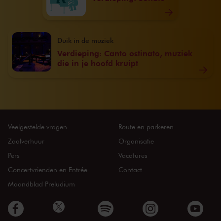
Duik in de muziek
Verdieping: Canto ostinato, muziek
die in je hoofd kruipt
Veelgestelde vragen
Route en parkeren
Zaalverhuur
Organisatie
Pers
Vacatures
Concertvrienden en Entrée
Contact
Maandblad Preludium