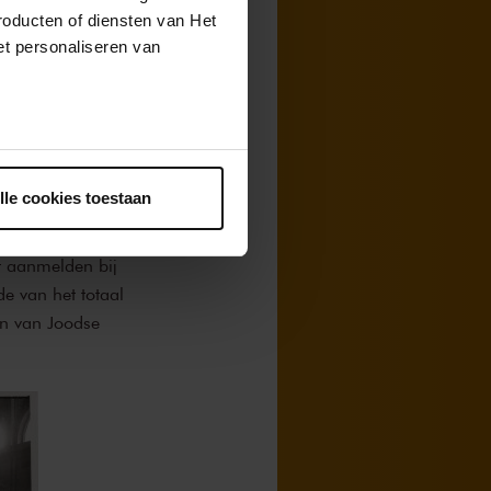
erdam
roducten of diensten van Het
t personaliseren van
boven de
ntrekken.
st W. Clemens,
lle cookies toestaan
orkestleden
s vijftien
t aanmelden bij
e van het totaal
en van Joodse