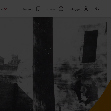
NL
ns
Bewaard
Zoeken
Inloggen