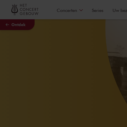
Naar hoofdcontent
Concerten
Series
Uw be
Ontdek