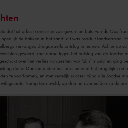
chten
iste dat het orkest concerten zou geven ten bate van de Oostfront
r openlijk de hakken in het zand: dit was ronduit landverraad. 
bergs vervanger, dreigde zelfs ontslag te nemen. Achter de s
gevechten gevoerd, met name tegen het ontslag van de Joodse m
schokt over het verlies van zestien van ‘zijn’ musici en ging pe
 beklag doen. Daarna deden bestuursleden al het mogelijke om 
eden te voorkomen, en met redelijk succes: bijna alle Joodse m
eprivilegieerde’ kamp Barneveld, op drie na overleefden ze de oor