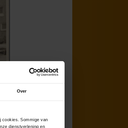
Over
wij cookies. Sommige van
Concertgebouw
nze dienstverlening en