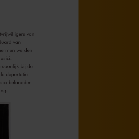
vrijwilligers van
Eduard van
chermen werden
usici.
rsoonlijk bij de
de deportatie
usici belandden
log.