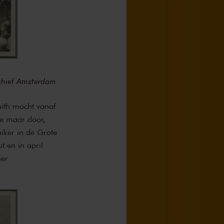
chief Amsterdam
ith mocht vanaf
de maar door,
iker in de Grote
 en in april
ner