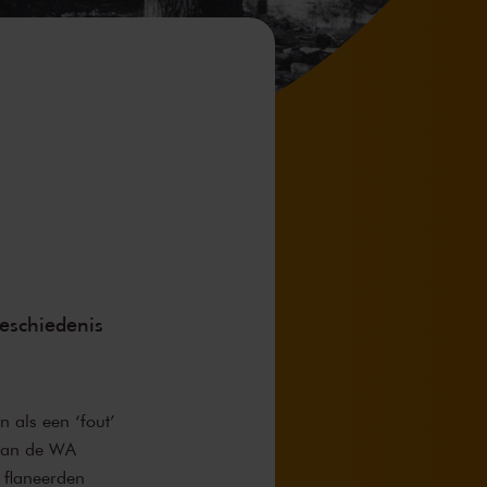
geschiedenis
 als een ‘fout’
 van de WA
 flaneerden