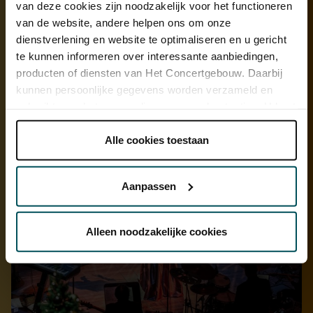
van deze cookies zijn noodzakelijk voor het functioneren
van de website, andere helpen ons om onze
dienstverlening en website te optimaliseren en u gericht
te kunnen informeren over interessante aanbiedingen,
producten of diensten van Het Concertgebouw. Daarbij
kunnen persoonlijke gegevens worden verzameld en
gebruikt voor het personaliseren van advertenties. U kunt
onder 'aanpassen' zelf welke cookies wij mogen
plaatsen.
Alle cookies toestaan
Lees onze cookieverklaring hier.
Lees onze
privacyverklaring hier.
Aanpassen
Via de
cookieverklaring
op onze website kunt u uw
toestemming op elk moment wijzigen of intrekken.
Alleen noodzakelijke cookies
We werken samen met
32 derden
die uw gegevens
kunnen ontvangen en verwerken.