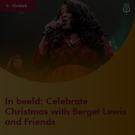
Ontdek
Naar hoofdcontent
In beeld: Celebrate
Christmas with Berget Lewis
and Friends