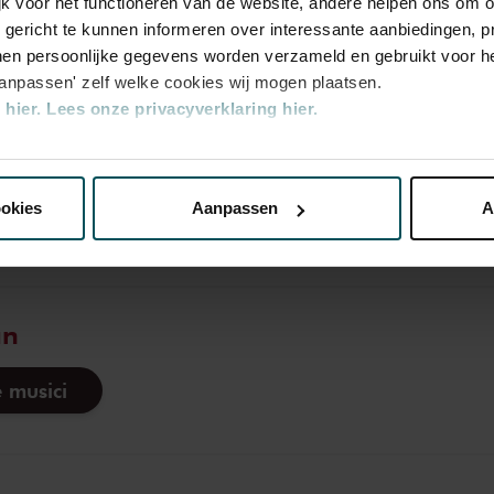
jk voor het functioneren van de website, andere helpen ons om o
u gericht te kunnen informeren over interessante aanbiedingen, p
en persoonlijke gegevens worden verzameld en gebruikt voor he
aanpassen' zelf welke cookies wij mogen plaatsen.
hier.
Lees onze privacyverklaring hier.
nze website kunt u uw toestemming op elk moment wijzigen of i
ookies
Aanpassen
A
erden
die uw gegevens kunnen ontvangen en verwerken.
an
 musici