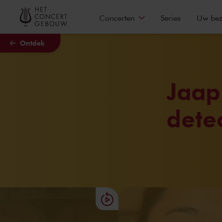
Naar hoofdcontent
Concerten
Series
Uw be
Ontdek
Jaap
detec