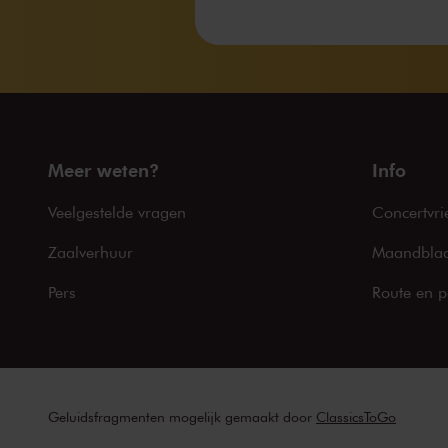
Meer weten?
Info
Veelgestelde vragen
Concertvri
Zaalverhuur
Maandblad
Pers
Route en p
Geluidsfragmenten mogelijk gemaakt door
ClassicsToGo