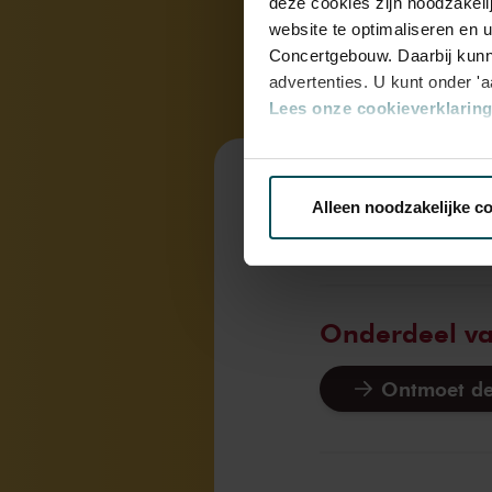
deze cookies zijn noodzakeli
website te optimaliseren en 
Concertgebouw. Daarbij kunn
advertenties. U kunt onder '
Lees onze cookieverklaring 
Via de
cookieverklaring
op o
Alleen noodzakelijke c
di 5 nov. 2024
We werken samen met
32 d
Onderdeel v
Ontmoet de