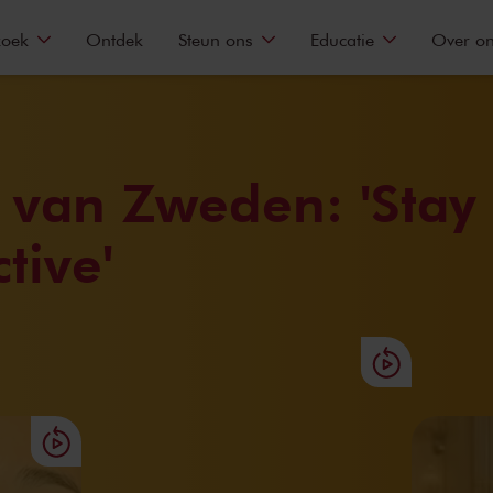
zoek
Ontdek
Steun ons
Educatie
Over o
 van Zweden: 'Stay
tive'