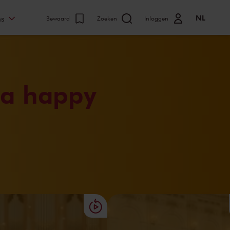
NL
ns
Bewaard
Zoeken
Inloggen
 a happy