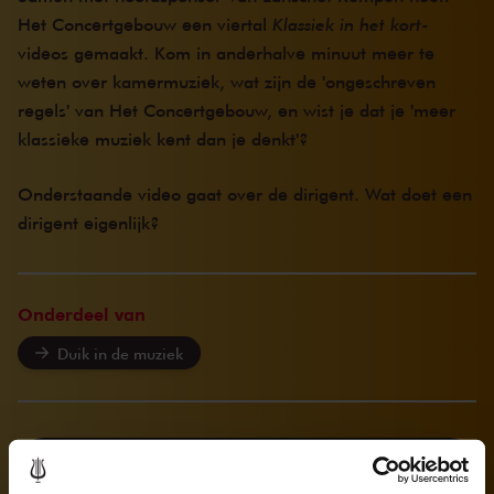
Het Concertgebouw een viertal
Klassiek in het kort
-
videos gemaakt. Kom in anderhalve minuut meer te
weten over kamermuziek, wat zijn de 'ongeschreven
regels' van Het Concertgebouw, en wist je dat je 'meer
klassieke muziek kent dan je denkt'?
Onderstaande video gaat over de dirigent. Wat doet een
dirigent eigenlijk?
Onderdeel van
Duik in de muziek