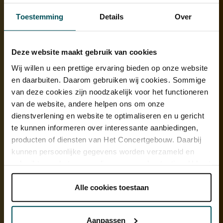
Toestemming
Details
Over
Deze website maakt gebruik van cookies
Wij willen u een prettige ervaring bieden op onze website
en daarbuiten. Daarom gebruiken wij cookies. Sommige
van deze cookies zijn noodzakelijk voor het functioneren
van de website, andere helpen ons om onze
dienstverlening en website te optimaliseren en u gericht
te kunnen informeren over interessante aanbiedingen,
Bekijk ook eens
producten of diensten van Het Concertgebouw. Daarbij
kunnen persoonlijke gegevens worden verzameld en
Duik in de muziek
gebruikt voor het personaliseren van advertenties. U kunt
Klassiek in het kort: De
onder 'aanpassen' zelf welke cookies wij mogen
'ongeschreven regels' in Het
plaatsen.
Alle cookies toestaan
Concertgebouw
Lees onze cookieverklaring hier.
Lees onze
privacyverklaring hier.
Aanpassen