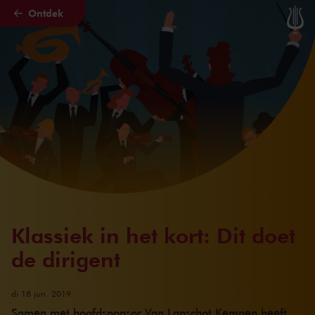
Ontdek
Naar hoofdcontent
Klassiek in het kort: Dit doet
de dirigent
di 18 jun. 2019
Samen met hoofdsponsor Van Lanschot Kempen heeft