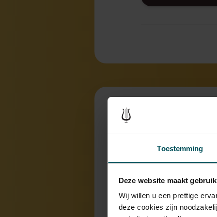
Carnaval te
Toestemming
Het schilderij toont h
mensen van diverse pl
Deze website maakt gebruik
kinderen… Opmerkelijk
gebroken lijst, ook de 
Wij willen u een prettige er
deze cookies zijn noodzakeli