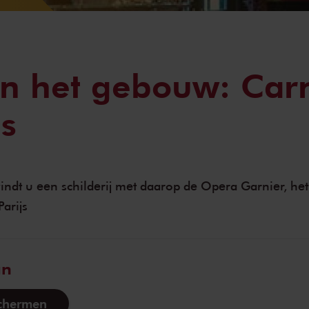
in het gebouw: Car
js
indt u een schilderij met daarop de Opera Garnier, het
arijs
an
schermen