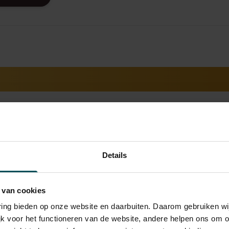
 Parijs
Details
et operagebouw van Parijs, ofwel het Palais Garnier. Op het plei
uimage: carnavalesk uitgedost, oriëntaals verkleed, straatmuzik
 van cookies
 detail: tussen de menigte zien we, enigszins weggedoken ach
schilder zelf.
varing bieden op onze website en daarbuiten. Daarom gebruiken 
jk voor het functioneren van de website, andere helpen ons om o