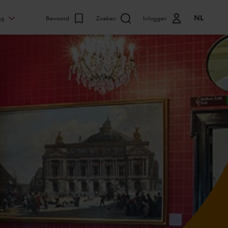
NL
ns
Bewaard
Zoeken
Inloggen