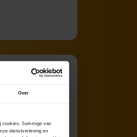
Over
n bevinden zich
anten,
ter een
wij cookies. Sommige van
nze dienstverlening en