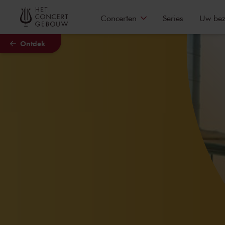
Naar hoofdcontent
Concerten
Series
Uw be
Ontdek