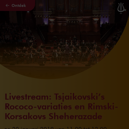
Ontdek
Naar hoofdcontent
Livestream: Tsjaikovski’s
Rococo-variaties en Rimski-
Korsakovs Sheherazade
zo 20 januari 2019 van 11.00 tot 12.00