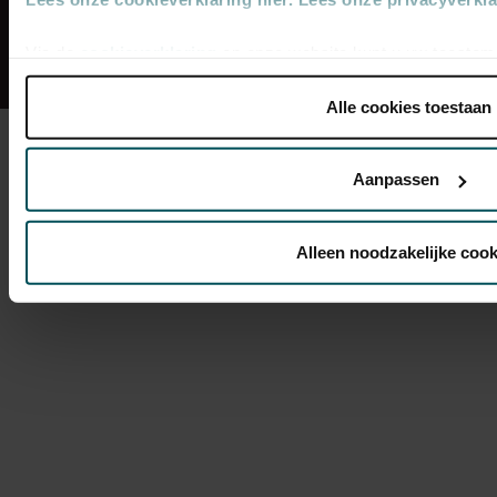
Geluidsfragmenten mogelijk gemaakt door
ClassicsToGo
Via de
cookieverklaring
op onze website kunt u uw toestem
Disclaimer
Privacy
Cookieverklaring
intrekken.
Alle cookies toestaan
We werken samen met
32 derden
die uw gegevens kunnen 
Aanpassen
Alleen noodzakelijke cook