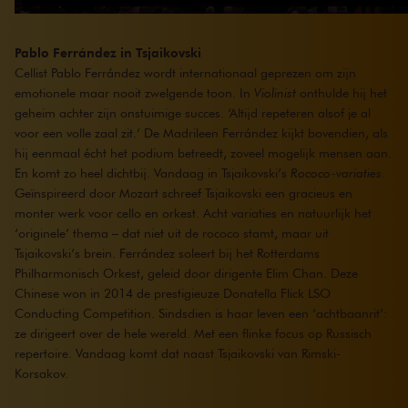
Pablo Ferrández in Tsjaikovski
Cellist Pablo Ferrández wordt internationaal geprezen om zijn
emotionele maar nooit zwelgende toon. In
Violinist
onthulde hij het
geheim achter zijn onstuimige succes. ‘Altijd repeteren alsof je al
voor een volle zaal zit.’ De Madrileen Ferrández kijkt bovendien, als
hij eenmaal écht het podium betreedt, zoveel mogelijk mensen aan.
En komt zo heel dichtbij. Vandaag in Tsjaikovski’s
Rococo-variaties
.
Geïnspireerd door Mozart schreef Tsjaikovski een gracieus en
monter werk voor cello en orkest. Acht variaties en natuurlijk het
‘originele’ thema – dat niet uit de rococo stamt, maar uit
Tsjaikovski’s brein. Ferrández soleert bij het Rotterdams
Philharmonisch Orkest, geleid door dirigente Elim Chan. Deze
Chinese won in 2014 de prestigieuze Donatella Flick LSO
Conducting Competition. Sindsdien is haar leven een ‘achtbaanrit’:
ze dirigeert over de hele wereld. Met een flinke focus op Russisch
repertoire. Vandaag komt dat naast Tsjaikovski van Rimski-
Korsakov.