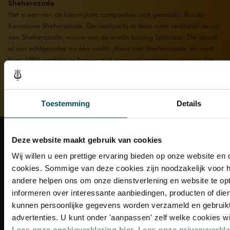
Sheherazade
Het is een van de kleurrijkste composities ooit gemaakt: Rimski-
Korsakovs
Sheherazade
. De vioolpartij in deze suite verklankt de rol
van Sheherazade, vrouw van de wrede koning Sjahriaar. Die doodt
al zijn echtgenotes na één nacht. Maar niet Sheherazade: zij weet
hem 1001 nachten te boeien met evenveel prachtige verhalen. De
oriëntaals getinte sprookjesmuziek groeide uit tot Rimski-Korsakovs
populairste werk.
Toestemming
Details
Veelgestelde vragen
Route en parkeren
Deze website maakt gebruik van cookies
Zaalverhuur
Organisatie
Wij willen u een prettige ervaring bieden op onze website en
Pers
Vacatures
cookies. Sommige van deze cookies zijn noodzakelijk voor h
Concertvrienden en Entrée
Contact
andere helpen ons om onze dienstverlening en website te opt
informeren over interessante aanbiedingen, producten of di
Maandblad Preludium
kunnen persoonlijke gegevens worden verzameld en gebruikt
advertenties. U kunt onder 'aanpassen' zelf welke cookies w
Lees onze cookieverklaring hier.
Lees onze privacyverklar