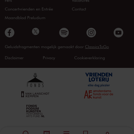
Pers
Vacatures
Concertvrienden en Entrée
Contact
Maandblad Preludium
Geluidsfragmenten mogelijk gemaakt door
ClassicsToGo
Disclaimer
Privacy
Cookieverklaring