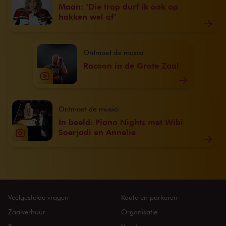
Maan: ‘Die trap durf ik ook op
hakken wel af’
Ontmoet de musici
Racoon in de Grote Zaal
Ontmoet de musici
In beeld: Piano Nights met Wibi
Soerjadi en Annelie
Veelgestelde vragen
Route en parkeren
Zaalverhuur
Organisatie