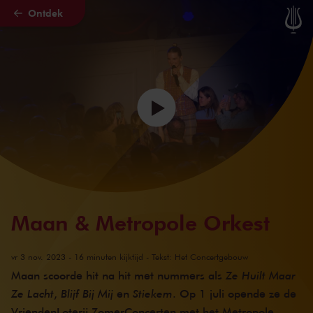
Ontdek
Naar hoofdcontent
Maan & Metropole Orkest
vr 3 nov. 2023 - 16 minuten kijktijd - Tekst: Het Concertgebouw
Maan scoorde hit na hit met nummers als
Ze Huilt Maar
Ze Lacht
,
Blijf Bij Mij
en
Stiekem
. Op 1 juli opende ze de
VriendenLoterij ZomerConcerten met het Metropole