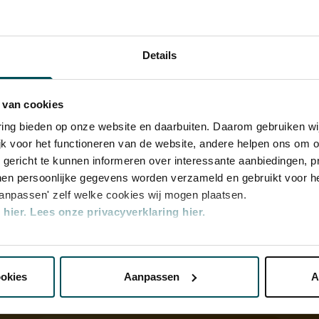
Details
an
 van cookies
 musici
varing bieden op onze website en daarbuiten. Daarom gebruiken 
jk voor het functioneren van de website, andere helpen ons om o
u gericht te kunnen informeren over interessante aanbiedingen, p
en persoonlijke gegevens worden verzameld en gebruikt voor he
aanpassen' zelf welke cookies wij mogen plaatsen.
hier.
Lees onze privacyverklaring hier.
nze website kunt u uw toestemming op elk moment wijzigen of i
ookies
Aanpassen
A
erden
die uw gegevens kunnen ontvangen en verwerken.