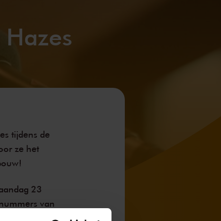
é Hazes
s tijdens de
oor ze het
bouw!
aandag 23
e nummers van
klein en