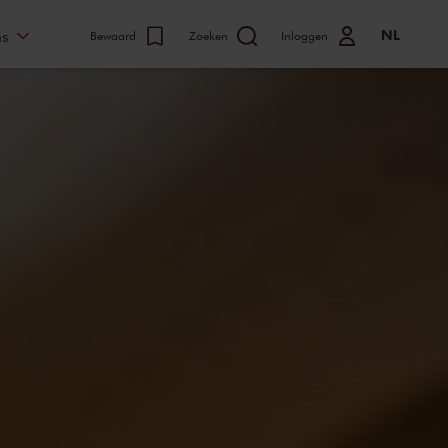
NL
ns
Bewaard
Zoeken
Inloggen