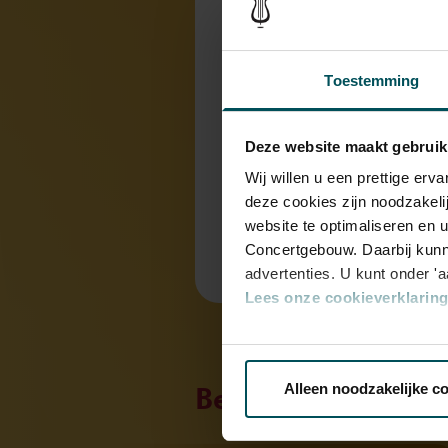
ingetogen.
Toestemming
Onderdeel v
Deze website maakt gebruik
Ontmoet de
Wij willen u een prettige er
deze cookies zijn noodzakeli
website te optimaliseren en 
Concertgebouw. Daarbij kunn
advertenties. U kunt onder '
Lees onze cookieverklaring 
Via de
cookieverklaring
op o
Bekijk ook eens
Alleen noodzakelijke c
We werken samen met
32 d