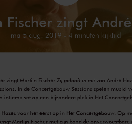
n Fischer zingt Andr
ma 5 aug. 2019
- 4 minuten kijktijd
Zij gelooft in mij
er zingt Martijn Fischer
van André Haze
sions. In de
Concertgebouw Sessions
spelen musici v
 intieme set op een bijzondere plek in Het Concertge
é Hazes voor het eerst op in Het Concertgebouw. Op
m
engt Martijn Fischer met zijn band de onverwoestbar
leven in de Grote Zaal. Van groots en meeslepend tot 