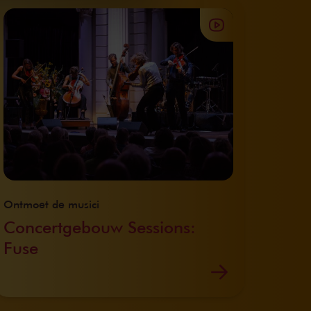
Ontmoet de musici
Concertgebouw Sessions:
Fuse