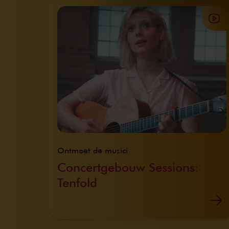
Ontmoet de musici
Concertgebouw Sessions:
Tenfold