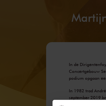
Martij
In de Dirigentenfoy
Concertgebouw Ses
podium opgaan een
In 1982 trad Andr
september 2019
br
Hazes wederom tot 