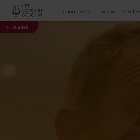
Naar hoofdcontent
Concerten
Series
Uw be
Ontdek