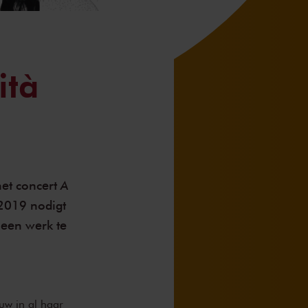
ità
A
et concert
2019 nodigt
een werk te
ouw in al haar