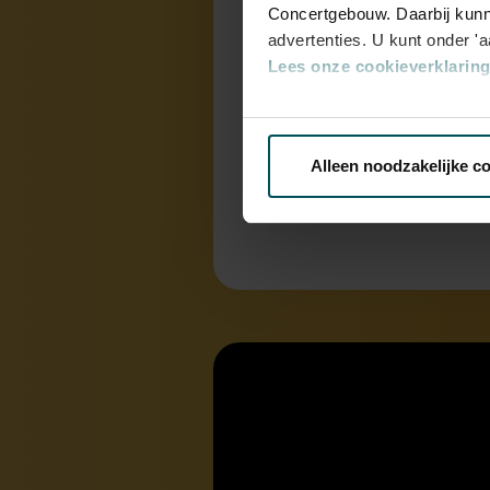
Concertgebouw. Daarbij kunn
advertenties. U kunt onder '
Lees onze cookieverklaring 
Onderdeel v
Via de
cookieverklaring
op o
Gebouw & G
Alleen noodzakelijke c
We werken samen met
32 d