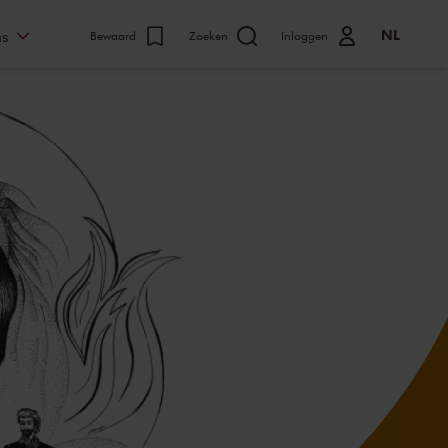
NL
ns
Bewaard
Zoeken
Inloggen