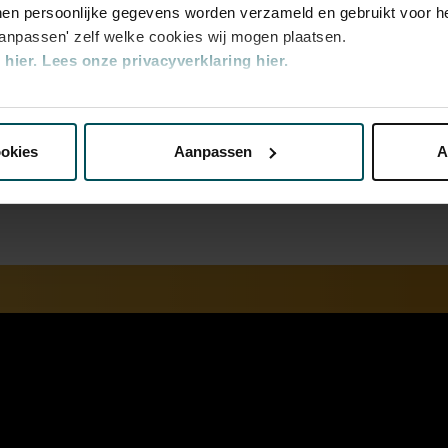
en persoonlijke gegevens worden verzameld en gebruikt voor he
aanpassen' zelf welke cookies wij mogen plaatsen.
hier.
Lees onze privacyverklaring hier.
an
nze website kunt u uw toestemming op elk moment wijzigen of i
eschiedenis
ookies
Aanpassen
A
erden
die uw gegevens kunnen ontvangen en verwerken.