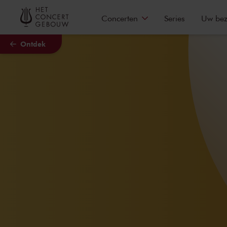
Naar hoofdcontent
Concerten
Series
Uw be
Ontdek