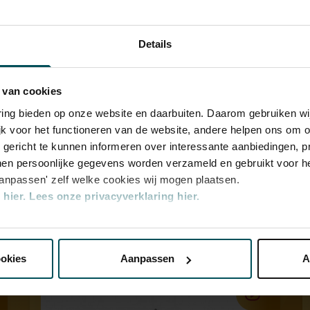
an
Details
eschiedenis
 van cookies
varing bieden op onze website en daarbuiten. Daarom gebruiken 
jk voor het functioneren van de website, andere helpen ons om o
u gericht te kunnen informeren over interessante aanbiedingen, p
en persoonlijke gegevens worden verzameld en gebruikt voor he
aanpassen' zelf welke cookies wij mogen plaatsen.
hier.
Lees onze privacyverklaring hier.
nze website kunt u uw toestemming op elk moment wijzigen of i
ookies
Aanpassen
A
erden
die uw gegevens kunnen ontvangen en verwerken.