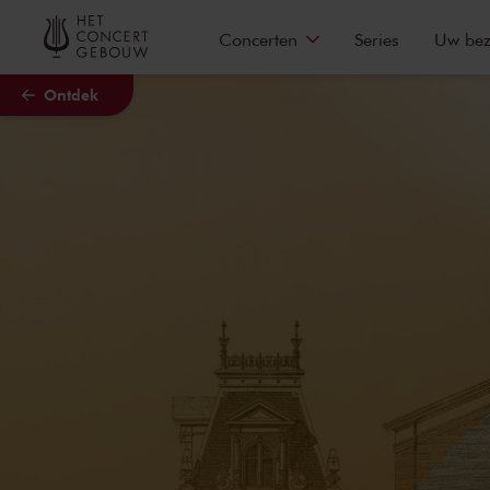
Naar hoofdcontent
Concerten
Series
Uw be
Ontdek