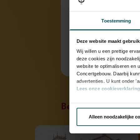
Onderdeel v
Toestemming
Gebouw & G
Deze website maakt gebruik
Wij willen u een prettige er
deze cookies zijn noodzakeli
website te optimaliseren en 
Concertgebouw. Daarbij kunn
advertenties. U kunt onder '
Lees onze cookieverklaring 
Bekijk ook eens
Via de
cookieverklaring
op o
Alleen noodzakelijke c
We werken samen met
32 d