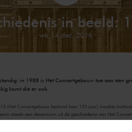
hiedenis in beeld:
wo 14 dec. 2016
standig: in 1988 is Het Concertgebouw toe aan een g
kig komt die er ook.
013 (Het Concertgebouw bestond toen 125 jaar) maakte Instituu
waarin steeds een decennium uit de geschiedenis van Het Conce
filmpje gaat over de periode 1980-1989.