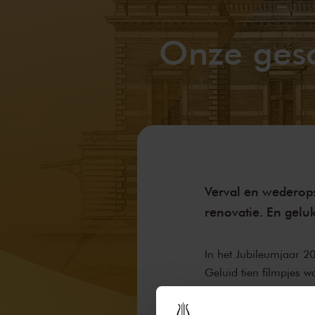
Onze gesc
Verval en wederop
renovatie. En geluk
In het Jubileumjaar 2
Geluid tien filmpjes 
belicht. Onderstaand 