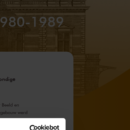
 1980-1989
rondige
t Beeld en
rtgebouw werd