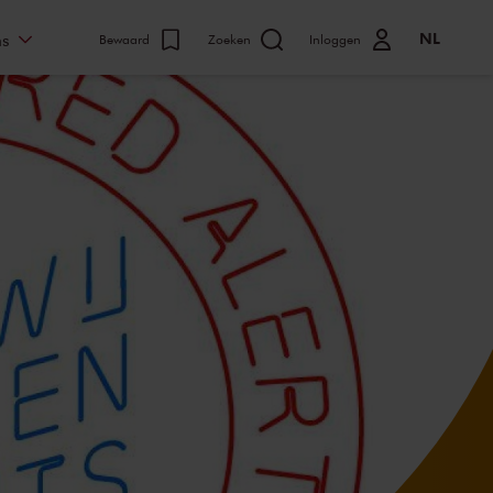
NL
ns
Bewaard
Zoeken
Inloggen