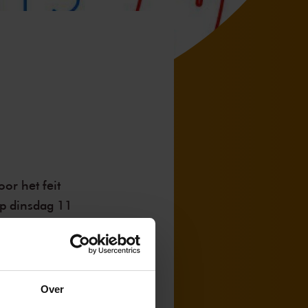
or het feit
op dinsdag 11
icht.
dat het vijf
Over
uurlijk de eigen