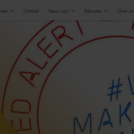
zoek
Ontdek
Steun ons
Educatie
Over o