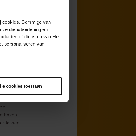
tor staat sinds
et en wel alle
n nu op
wij cookies. Sommige van
nze dienstverlening en
roducten of diensten van Het
t personaliseren van
worden de
r weer uit. Samen
 te krijgen tot
ntrekken.
egelen. Zonder
 op straat te
lle cookies toestaan
rse
en haken
ier
te zien.