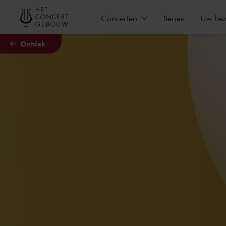
Naar hoofdcontent
Concerten
Series
Uw be
Ontdek