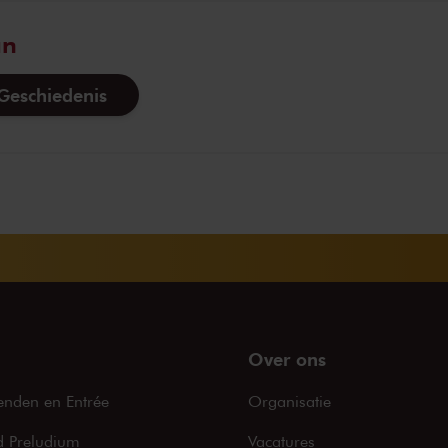
an
eschiedenis
Over ons
enden en Entrée
Organisatie
 Preludium
Vacatures