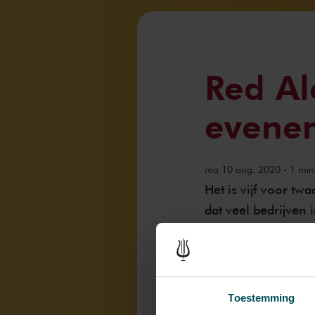
Red Al
evene
ma 10 aug. 2020 - 1 minu
Het is vijf voor tw
dat veel bedrijven
augustus diverse 
Vijf voor twaalf
Dinsdag 11 augustus la
Toestemming
voor twaalf is. Diver