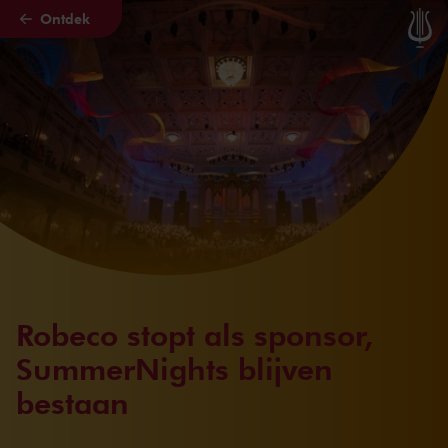
Ontdek
Naar hoofdcontent
Robeco stopt als sponsor,
SummerNights blijven
bestaan