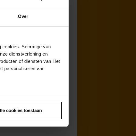
at tijdens de
 2020. De
Over
euwe
wij cookies. Sommige van
der leiding van
nze dienstverlening en
roducten of diensten van Het
t personaliseren van
e interviews
or Christiaan
ntrekken.
lle cookies toestaan