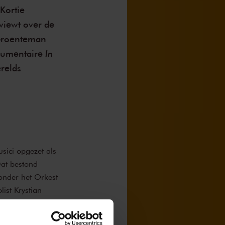
 Kortie
viewt over de
 Groenteman
In
ocumentaire
relds
sici opgezet als
Dat bestond
onder het Orkest
ist Krystian
.