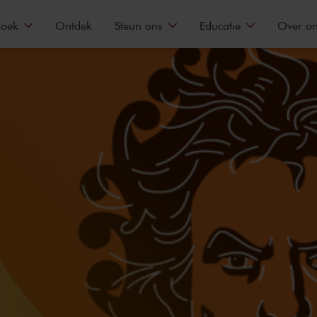
zoek
Ontdek
Steun ons
Educatie
Over o