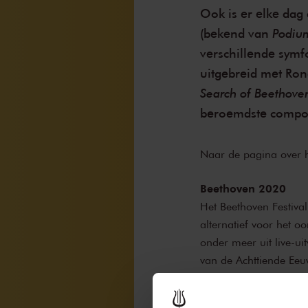
Ook is er elke dag
Podiu
(bekend van
verschillende symf
uitgebreid met Ro
Search of Beethove
beroemdste compo
Naar de pagina over he
Beethoven 2020
Het Beethoven Festiva
alternatief voor het 
onder meer uit live-u
van de Achttiende Eeu
Zimerman, pianosonat