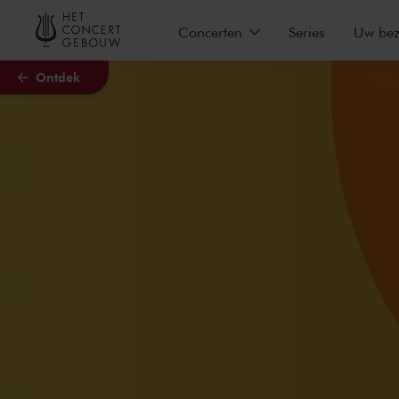
Naar hoofdcontent
Concerten
Series
Uw be
Ontdek