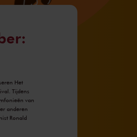
ber:
seren Het
val. Tijdens
ymfonieën van
er anderen
nist Ronald