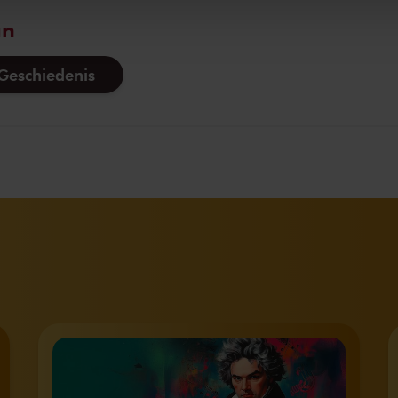
an
eschiedenis