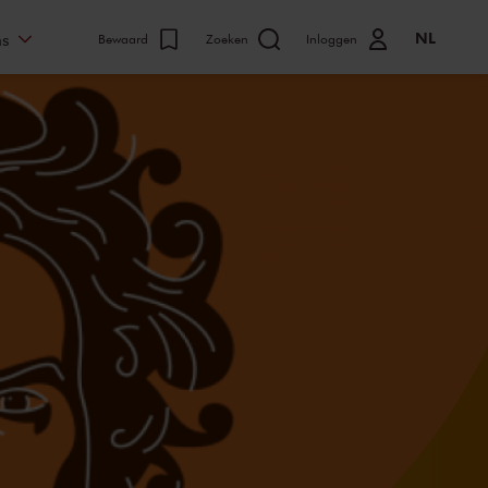
NL
ns
Bewaard
Zoeken
Inloggen