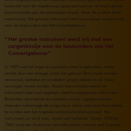
toekomst voor dit majestueuze apparaat waarvan de klank geheel
beantwoordde aan de toenmalige smaak. Maar de praktijk bleek
weerbarstig. Het grootse instrument werd vrij snel een zorgenkindje
voor de bestuurders van Het Concertgebouw.
Het grootse instrument werd vrij snel een
zorgenkindje voor de bestuurders van Het
Concertgebouw
In 1929 was het orgel al nauwelijks meer te gebruiken, mede
omdat door een strenge winter het gebouw flink moest worden
verwarmd, ventielen en windladen gingen lekken en de motor
vervangen moest worden. Nadat Maarschalkerweerd het
instrument weer had opgelapt, bleef het pappen en nathouden.
Bovendien veranderde de muzikale smaak: orgelspecialisten
meenden halverwege de vorige eeuw dat er veel veranderd diende
te worden aan het originele romantische klankconcept. Het
instrument, zo vond men, moest veel helderder. Tussen 1954 en
1962 vond een drastische renovatie plaats, waarbij veel originele
onderdelen van Maarschalkerweerd verloren gingen of werden