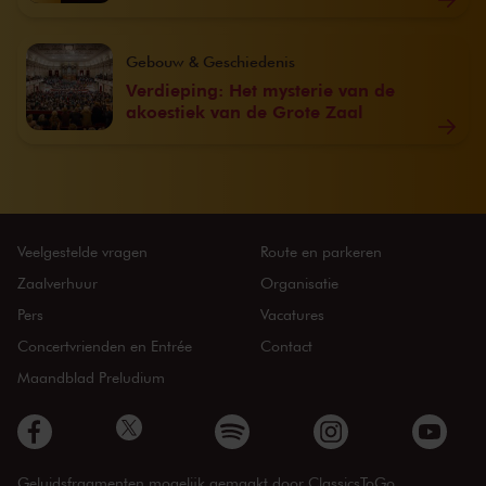
Gebouw & Geschiedenis
Verdieping: Het mysterie van de
akoestiek van de Grote Zaal
Veelgestelde vragen
Route en parkeren
Zaalverhuur
Organisatie
Pers
Vacatures
Concertvrienden en Entrée
Contact
Maandblad Preludium
Geluidsfragmenten mogelijk gemaakt door
ClassicsToGo