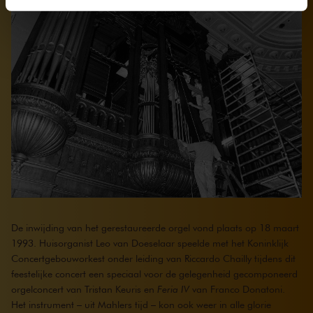
We werken samen met
32 derden
die uw gegevens
kunnen ontvangen en verwerken.
De inwijding van het gerestaureerde orgel vond plaats op 18 maart
1993. Huisorganist Leo van Doeselaar speelde met het Koninklijk
Concertgebouworkest onder leiding van Riccardo Chailly tijdens dit
feestelijke concert een speciaal voor de gelegenheid gecomponeerd
orgelconcert van Tristan Keuris en
Feria IV
van Franco Donatoni.
Het instrument – uit Mahlers tijd – kon ook weer in alle glorie