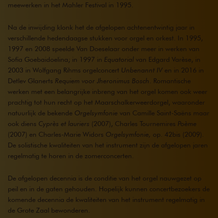
meewerken in het Mahler Festival in 1995.
Na de inwijding klonk het de afgelopen achtenentwintig jaar in
verschillende hedendaagse stukken voor orgel en orkest. In 1995,
1997 en 2008 speelde Van Doeselaar onder meer in werken van
Sofia Goebaidoelina; in 1997 in
Equatorial
van Edgard Varèse, in
2003 in Wolfgang Rihms orgelconcert
Unbenannt IV
en in 2016 in
Detlev Glanerts
Requiem voor Jheronimus Bosch
. Romantische
werken met een belangrijke inbreng van het orgel komen ook weer
prachtig tot hun recht op het Maarschalkerweerdorgel, waaronder
natuurlijk de bekende
Orgelsymfonie
van Camille Saint-Saëns maar
ook diens
Cyprès et lauriers
(2007), Charles Tournemires
Poème
(2007) en Charles-Marie Widors
Orgelsymfonie,
op. 42bis (2009).
De solistische kwaliteiten van het instrument zijn de afgelopen jaren
regelmatig te horen in de zomerconcerten.
De afgelopen decennia is de conditie van het orgel nauwgezet op
peil en in de gaten gehouden. Hopelijk kunnen concertbezoekers de
komende decennia de kwaliteiten van het instrument regelmatig in
de Grote Zaal bewonderen.