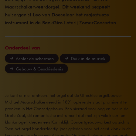
Maarschalkerweerdorgel. Dit weekend bespeelt
huisorganist Leo van Doeselaar het majestueze
instrument in de BankGiro Loterij ZomerConcerten.
Onderdeel van
Achter de schermen
Duik in de muziek
Gebouw & Geschiedenis
Je kunt er niet omheen: het orgel dat de Utrechtse orgelbouwer
Michaël Maarschalkerweerd in 1891 opleverde staat prominent te
pronken in Het Concertgebouw. Een sieraad voor oog en oor in de
Grote Zaal, dit romantische instrument dat met zijn vele kleur- en
klankmogelijkheden een Koninklijk Concertgebouworkest op zich is.
Toen het orgel honderddertig jaar geleden voor het eerst klonk in de
Eerste orgelsymfonie
van Alexandre Guilmant, gloorde er een grote