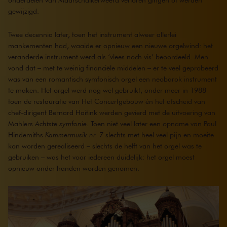
gewijzigd.
Twee decennia later, toen het instrument alweer allerlei
mankementen had, waaide er opnieuw een nieuwe orgelwind: het
veranderde instrument werd als ‘vlees noch vis’ beoordeeld. Men
vond dat – met te weinig financiële middelen – er te veel geprobeerd
was van een romantisch symfonisch orgel een neobarok instrument
te maken. Het orgel werd nog wel gebruikt, onder meer in 1988
toen de restauratie van Het Concertgebouw én het afscheid van
chef-dirigent Bernard Haitink werden gevierd met de uitvoering van
Mahlers
Achtste symfonie.
Toen niet veel later een opname van Paul
Hindemiths
Kammermusik nr. 7
slechts met heel veel pijn en moeite
kon worden gerealiseerd – slechts de helft van het orgel was te
gebruiken – was het voor iedereen duidelijk: het orgel moest
opnieuw onder handen worden genomen.