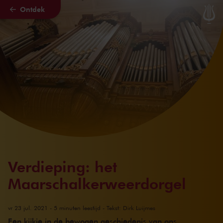
Ontdek
Naar hoofdcontent
Verdieping: het
Maarschalkerweerdorgel
vr 23 jul. 2021 - 5 minuten leestijd - Tekst: Dirk Luijmes
Een kijkje in de bewogen geschiedenis van ons