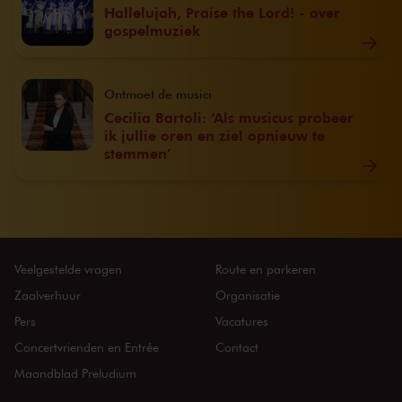
Hallelujah, Praise the Lord! - over
gospelmuziek
Ontmoet de musici
Cecilia Bartoli: ‘Als musicus probeer
ik jullie oren en ziel opnieuw te
stemmen’
Veelgestelde vragen
Route en parkeren
Zaalverhuur
Organisatie
Pers
Vacatures
Concertvrienden en Entrée
Contact
Maandblad Preludium