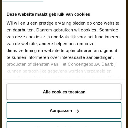
Deze website maakt gebruik van cookies
Wij willen u een prettige ervaring bieden op onze website
en daarbuiten. Daarom gebruiken wij cookies. Sommige
van deze cookies zijn noodzakelijk voor het functioneren
van de website, andere helpen ons om onze
dienstverlening en website te optimaliseren en u gericht
te kunnen informeren over interessante aanbiedingen,
producten of diensten van Het Concertgebouw. Daarbij
kunnen persoonlijke gegevens worden verzameld en
gebruikt voor het personaliseren van advertenties. U kunt
onder 'aanpassen' zelf welke cookies wij mogen
plaatsen.
Alle cookies toestaan
Lees onze cookieverklaring hier.
Lees onze
privacyverklaring hier.
Aanpassen
Via de
cookieverklaring
op onze website kunt u uw
toestemming op elk moment wijzigen of intrekken.