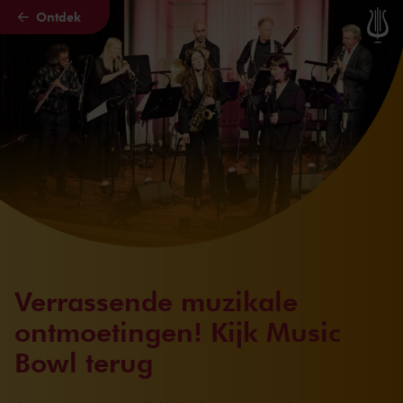
Ontdek
Naar hoofdcontent
Verrassende muzikale
ontmoetingen! Kijk Music
Bowl terug