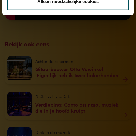
Alleen noodzakelijke cookies
We werken samen met
32 derden
die uw gegevens
kunnen ontvangen en verwerken.
Bekijk ook eens
Achter de schermen
Gitaarbouwer Otto Vowinkel:
‘Eigenlijk heb ik twee linkerhanden’
Duik in de muziek
Verdieping: Canto ostinato, muziek
die in je hoofd kruipt
Duik in de muziek