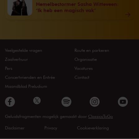
Hemelbestormer Sasha Witteveen:
‘Ik heb een magisch vak’
Veelgestelde vragen
Route en parkeren
Zaalverhuur
Organisatie
Pers
Vacatures
Concertvrienden en Entrée
Contact
Maandblad Preludium
Geluidsfragmenten mogelijk gemaakt door
ClassicsToGo
Disclaimer
Privacy
Cookieverklaring