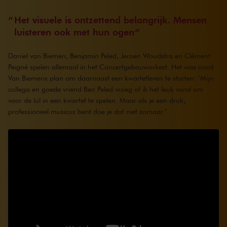
Het visuele is ontzettend belangrijk. Mensen
luisteren ook met hun ogen
Daniel van Biemen, Benjamin Peled, Jeroen Woudstra en Clément
Peigné spelen allemaal in het Concertgebouworkest. Het was nooit
Van Biemens plan om daarnaast een kwartetleven te starten. ‘Mijn
collega en goede vriend Ben Peled vroeg of ik het leuk vond om
voor de lol in een kwartet te spelen. Maar als je een druk,
professioneel musicus bent doe je dat niet zomaar.’