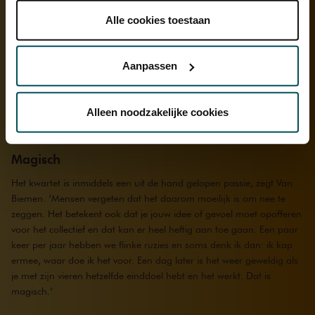
onder 'aanpassen' zelf welke cookies wij mogen
plaatsen.
Alle cookies toestaan
Lees onze cookieverklaring hier.
Lees onze
privacyverklaring hier.
Aanpassen
Via de
cookieverklaring
op onze website kunt u uw
toestemming op elk moment wijzigen of intrekken.
Alleen noodzakelijke cookies
We werken samen met
32 derden
die uw gegevens
Magisch
kunnen ontvangen en verwerken.
Het kwartet is inmiddels een uit de hand gelopen passie, zegt Van
Biemen. ‘Mensen vergeten dat het daarom moeilijk is om nee te
zeggen. Het betekent ook dat je jouw idee of gevoel moet opofferen
voor het collectief en dat kan er heel heftig aan toe gaan. Een paar
keer per jaar hebben we flinke ruzies en soms denk ik dan: ik kap
ermee, waar doe ik het voor. Een dag later is het weer geweldig als
je met zijn vieren hetzelfde einddoel hebt en het werkt. Dat is
magisch.’