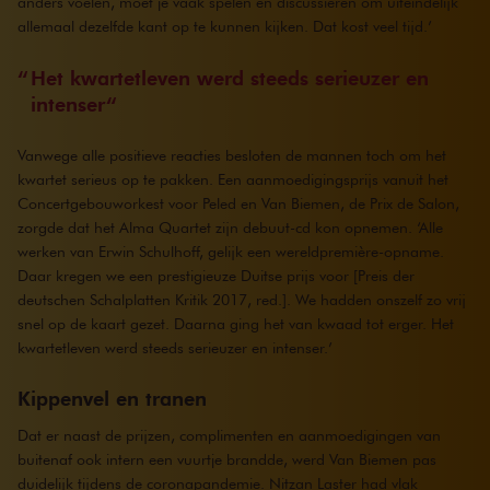
anders voelen, moet je vaak spelen en discussiëren om uiteindelijk
allemaal dezelfde kant op te kunnen kijken. Dat kost veel tijd.’
Het kwartetleven werd steeds serieuzer en
intenser
Vanwege alle positieve reacties besloten de mannen toch om het
kwartet serieus op te pakken. Een aanmoedigingsprijs vanuit het
Concertgebouworkest voor Peled en Van Biemen, de Prix de Salon,
zorgde dat het Alma Quartet zijn debuut-cd kon opnemen. ‘Alle
werken van Erwin Schulhoff, gelijk een wereldpremière-opname.
Daar kregen we een prestigieuze Duitse prijs voor [Preis der
deutschen Schalplatten Kritik 2017, red.]. We hadden onszelf zo vrij
snel op de kaart gezet. Daarna ging het van kwaad tot erger. Het
kwartetleven werd steeds serieuzer en intenser.’
Kippenvel en tranen
Dat er naast de prijzen, complimenten en aanmoedigingen van
buitenaf ook intern een vuurtje brandde, werd Van Biemen pas
duidelijk tijdens de coronapandemie. Nitzan Laster had vlak