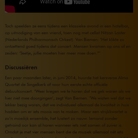
Toch speelden ze eens tijdens een klassieke avond in een hotelbar,
op uitnodiging van een vriend, toen nog met cellist Nitzan Laster
(Nederlands Philharmonisch Orkest). Van Biemen: ‘Het klikte zo
ontzettend goed tijdens dat concert. Mensen kwamen op ons af en
zeiden: “Jeetje, jullie moeten hier meer mee doen.”’
Discussiëren
Een paar maanden later, in juni 2014, huurde het kersverse Alma
Quartet de Singelkerk af voor hun eerste echte officiële
debuutconcert. ‘Weer kregen we te horen dat we gek waren als we
hier niet mee doorgingen’, zegt Van Biemen. ’We wisten wel dat we
lekker bezig waren, dat we individueel allemaal de kwaliteit in huis
hadden om er iets moois van te maken. Maar een strijkkwartet is
zo’n moeilijk ensemble, het luistert zo nauw. Iemand zonder
getraind oor kan al horen wanneer iets niet samen of zuiver is.
Omdat je met vier mensen bent die de muziek allemaal nét iets