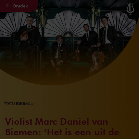
Ontdek
Naar hoofdcontent
Violist Marc Daniel van
Biemen: ‘Het is een uit de