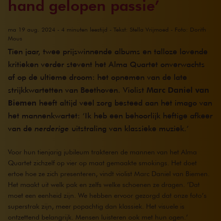
hand gelopen passie’
ma 19 aug. 2024 - 4 minuten leestijd - Tekst: Stella Vrijmoed - Foto: Dorith
Mous
Tien jaar, twee prijswinnende albums en talloze lovende
kritieken verder stevent het Alma Quartet onverwachts
af op de ultieme droom: het opnemen van de late
strijkkwartetten van Beethoven. Violist
Marc Daniel van
Biemen
heeft altijd veel zorg besteed aan het imago van
het mannenkwartet: ‘Ik heb een behoorlijk heftige afkeer
van de
nerderige
uitstraling van klassieke muziek.’
Voor hun tienjarig jubileum trakteren de mannen van het Alma
Quartet zichzelf op vier op maat gemaakte smokings. Het doet
ertoe hoe ze zich presenteren, vindt violist Marc Daniel van Biemen.
Het maakt uit welk pak en zelfs welke schoenen ze dragen. ’Dat
moet een eenheid zijn. We hebben ervoor gezorgd dat onze foto’s
superstrak zijn, meer popachtig dan klassiek. Het visuele is
ontzettend belangrijk. Mensen luisteren ook met hun ogen.’