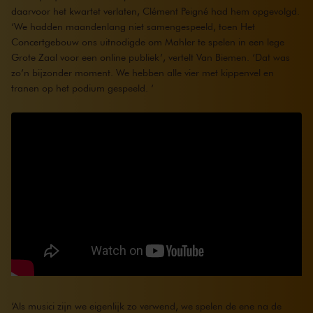
daarvoor het kwartet verlaten, Clément Peigné had hem opgevolgd.
‘We hadden maandenlang niet samengespeeld, toen Het
Concertgebouw ons uitnodigde om Mahler te spelen in een lege
Grote Zaal voor een online publiek’, vertelt Van Biemen. ‘Dat was
zo’n bijzonder moment. We hebben alle vier met kippenvel en
tranen op het podium gespeeld. ‘
‘Als musici zijn we eigenlijk zo verwend, we spelen de ene na de