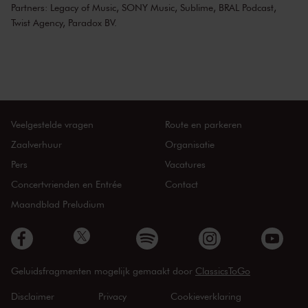
Partners: Legacy of Music, SONY Music, Sublime, BRAL Podcast,
Twist Agency, Paradox BV.
Veelgestelde vragen
Route en parkeren
Zaalverhuur
Organisatie
Pers
Vacatures
Concertvrienden en Entrée
Contact
Maandblad Preludium
Geluidsfragmenten mogelijk gemaakt door
ClassicsToGo
Disclaimer
Privacy
Cookieverklaring