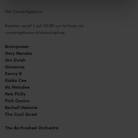
We werken samen met
32 derden
die uw gegevens
kunnen ontvangen en verwerken.
Het Concertgebouw
Kaarten vanaf 1 juli 10.00 uur te koop via
concertgebouw.nl/classichiphop
Brainpower
Gery Mendes
Gin Dutch
Giovanca
Kenny B
Kiddo Cee
Mc Melodee
Pete Philly
Pink Oculus
Rachell Melanie
The Cool Quest
The Re:Freshed Orchestra