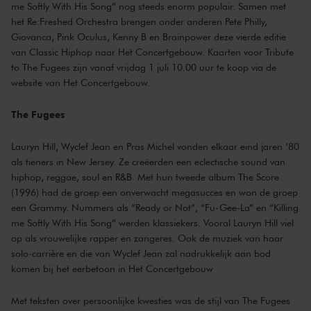
me Softly With His Song” nog steeds enorm populair. Samen met
het Re:Freshed Orchestra brengen onder anderen Pete Philly,
Giovanca, Pink Oculus, Kenny B en Brainpower deze vierde editie
van Classic Hiphop naar Het Concertgebouw. Kaarten voor Tribute
to The Fugees zijn vanaf vrijdag 1 juli 10.00 uur te koop via de
website van Het Concertgebouw.
The Fugees
Lauryn Hill, Wyclef Jean en Pras Michel vonden elkaar eind jaren ’80
als tieners in New Jersey. Ze creëerden een eclectische sound van
hiphop, reggae, soul en R&B. Met hun tweede album The Score
(1996) had de groep een onverwacht megasucces en won de groep
een Grammy. Nummers als “Ready or Not”, “Fu-Gee-La” en “Killing
me Softly With His Song” werden klassiekers. Vooral Lauryn Hill viel
op als vrouwelijke rapper en zangeres. Ook de muziek van haar
solo-carrière en die van Wyclef Jean zal nadrukkelijk aan bod
komen bij het eerbetoon in Het Concertgebouw
Met teksten over persoonlijke kwesties was de stijl van The Fugees