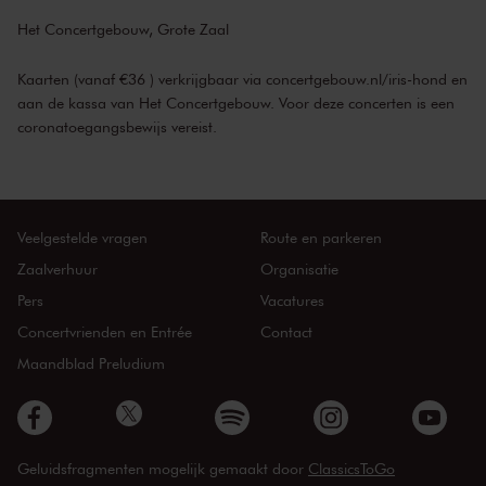
Het Concertgebouw, Grote Zaal
Kaarten (vanaf €36 ) verkrijgbaar via
concertgebouw.nl/iris-hond
en
aan de kassa van Het Concertgebouw. Voor deze concerten is een
coronatoegangsbewijs vereist.
Veelgestelde vragen
Route en parkeren
Zaalverhuur
Organisatie
Pers
Vacatures
Concertvrienden en Entrée
Contact
Maandblad Preludium
Geluidsfragmenten mogelijk gemaakt door
ClassicsToGo