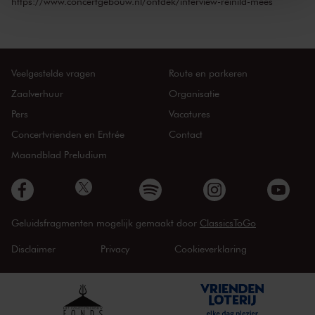
https://www.concertgebouw.nl/ontdek/interview-reinild-mees
Veelgestelde vragen
Route en parkeren
Zaalverhuur
Organisatie
Pers
Vacatures
Concertvrienden en Entrée
Contact
Maandblad Preludium
Geluidsfragmenten mogelijk gemaakt door
ClassicsToGo
Disclaimer
Privacy
Cookieverklaring