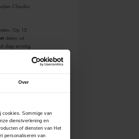
ijlen Claudio
isten. Op 15
nn
delen uit
ot diep ernstig
r
. Volgens
an Mathilde
Over
wij cookies. Sommige van
nze dienstverlening en
roducten of diensten van Het
t personaliseren van