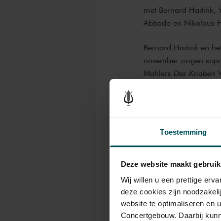
met Bernard Haitink, 
Abbado en Nikolaus H
Bernard Haitink en he
november zingen sop
Mahlers
Des Knaben 
en tragisch.
Twee dagen later vert
Bernard Haitink horen
Toestemming
Wesendonck, op wie Wa
Beide concertavonden
Deze website maakt gebruik
Wij willen u een prettige er
Chamber Orchestra o
deze cookies zijn noodzakeli
Bernard Haitink - diri
website te optimaliseren en 
Anna Lucia Richter - 
Concertgebouw. Daarbij kunn