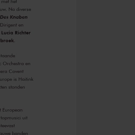
met het
uw. Na diverse
Des Knaben
 Dirigent en
Lucia Richter
tbroek
.
staande
c Orchestra en
pera Covent
rope is Haitink
cten stonden
et European
topmusici uit
teevast
 nauwe banden