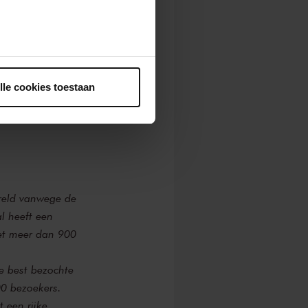
ntrekken.
lle cookies toestaan
ereld vanwege de
l heeft een
Met meer dan 900
e best bezochte
00 bezoekers.
 een rijke