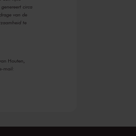
genereert circa
jdrage van de
urzaamheid te
van Houten,
-mail: