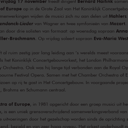
vrijdag 17 november
Bernard Haitink
treedt dirigent
samen 
of Europe
op in de Grote Zaal van Het Koninklijk Concertgebo
Mahlers
amenwerkingen wijden de musici zich nu aan delen uit
endonck-Lieder
Mozart
van Wagner en twee symfonieën van
.
Anna 
staan door drie solisten van formaat: op woensdag sopraan
ller-Brachmann
Eva-Maria Wes
. Op vrijdag soleert sopraan
t al ruim zestig jaar lang leiding aan ’s werelds meest vooraan
ls het Koninklijk Concertgebouworkest, het London Philharmoni
 Orchestra. Ook was hij lange tijd verbonden aan de Royal O
ourne Festival Opera. Samen met het Chamber Orchestra of Eu
eizoen op rij te gast in Het Concertgebouw. In voorgaande proje
, Brahms en Schumann centraal.
tra of Europe
, in 1981 opgericht door een groep musici uit h
, is een uniek grensoverschrijdend samenwerkingsverband van 
De uitvoeringen door het gezelschap worden sinds de oprichting s
send, bezield en van zeer hoog niveau. Het orkest onderhoudt