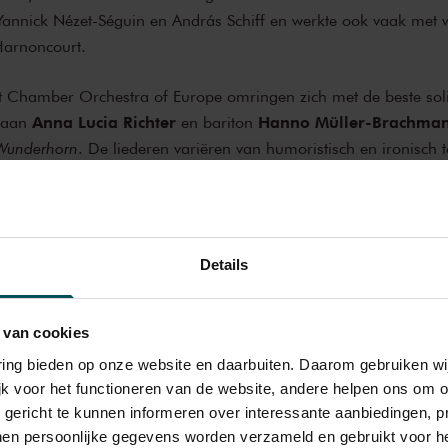
Yannick Nézet-Séguin en András Schiff en werkte ook vaak met w
arnoncourt.
t Chamber Orchestra of Europe omringen zich met de beste sol
Anna Lucia Richter
Hanno Müller-Brachma
raan
en bariton
Wunderhorn
. De liederen variëren van humoristisch en ironisch t
Eva-Maria Westbroek
olkt sopraan
Wagners
Wesendonck-Liede
 we daarin de introverte Wagner, geïnspireerd door gedichten v
Details
gner heimelijk verliefd was.
 worden afgesloten met een symfonie van Mozart.
 van cookies
varing bieden op onze website en daarbuiten. Daarom gebruiken 
f Europe
jk voor het functioneren van de website, andere helpen ons om o
gent
u gericht te kunnen informeren over interessante aanbiedingen, p
sopraan
en persoonlijke gegevens worden verzameld en gebruikt voor he