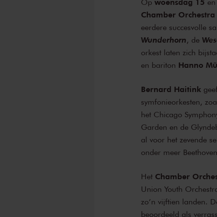
woensdag 15
Op
en
Chamber Orchestra 
eerdere succesvolle s
Wunderhorn
Wes
, de
orkest laten zich bij
Hanno Mü
en bariton
Bernard Haitink
geef
symfonieorkesten, zoa
het Chicago Symphony
Garden en de Glyndeb
al voor het zevende s
onder meer Beethoven
Chamber Orches
Het
Union Youth Orchestra
zo’n vijftien landen. 
beoordeeld als verras