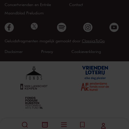
Concertvrienden en Entrée
Contact
Maandblad Preludium
Geluidsfragmenten mogelijk gemaakt door
ClassicsToGo
Disclaimer
Privacy
Cookieverklaring