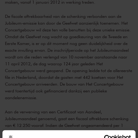
maken, vanaf 1 januari 2012 in werking treden.
De fiscale aftrekbaarheid van de schenking verbonden aan de
Jubileum-emissie kan door de Geefwet aanzienlijk toenemen. Het
Concertgebouw wil deze ten volle benutten bij deze unieke emissie.
Omdat de Geefwet nog wacht op goedkeuring van de Tweede en
Eerste Kamer, is er op dit moment nog geen duidelijkheid over de
exacte invulling ervan. De inschrijfperiode op het Jubileumaandeel
wordt om die reden verlengd van 10 november aanstaande naar
11 april 2012, de dag waarop 124 jaar geleden Het
Concertgebouw werd geopend. De opening leidde tot de allereerste
file in Nederland, doordat de gasten met 442 koetsen voor Het
Concertgebouw arriveerden. De bouw van Het Concertgebouw
werd toentertijd ook gefinancierd dankzij een publieke
aandelenemissie.
Aan de verwerving van een Certificaat van Aandeel,
Jubileumaandeel genoemd, gaat een fiscaal aftrekbare schenking
van € 12.250 vooraf. Indien de Geefwet ongeamendeerd per 1
januari 2012 wordt ingevoerd, kost de periodieke schenking van €