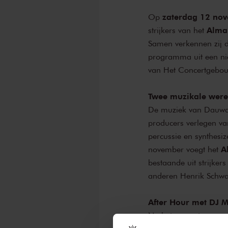
zaterdag 12 no
Op
Alma
strijkers van het
Samen verkennen zij d
programma uit een nie
van Het Concertgebou
Twee muzikale were
De muziek van Dauwd k
producers verlegen va
percussie en synthesiz
A
november voegt het
bestaande uit strijke
anderen Henrik Schwa
After Hour met DJ 
Na het concert van ee