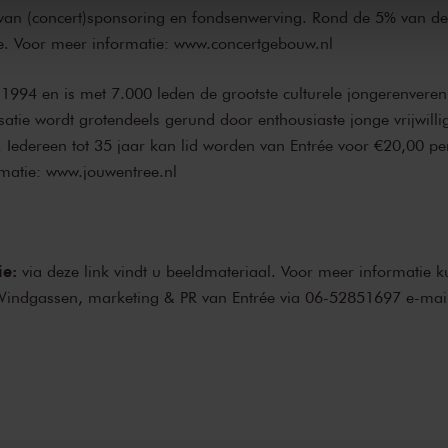
d van (concert)sponsoring en fondsenwerving. Rond de 5% van de
e. Voor meer informatie:
www.concertgebouw.nl
 1994 en is met 7.000 leden de grootste culturele jongerenveren
tie wordt grotendeels gerund door enthousiaste jonge vrijwilli
. Iedereen tot 35 jaar kan lid worden van Entrée voor €20,00 pe
rmatie:
www.jouwentree.nl
ie:
via
deze link
vindt u beeldmateriaal. Voor meer informatie ku
ndgassen, marketing & PR van Entrée via 06-52851697 e-mail