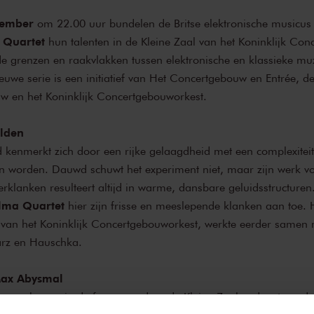
vember
om 22.00 uur bundelen de Britse elektronische musicu
 Quartet
hun talenten in de Kleine Zaal van het Koninklijk Con
e grenzen en raakvlakken tussen elektronische en klassieke muzi
uwe serie is een initiatief van Het Concertgebouw en Entrée, d
w en het Koninklijk Concertgebouworkest.
lden
enmerkt zich door een rijke gelaagdheid met een complexiteit
n worden. Dauwd schuwt het experiment niet, maar zijn werk vo
erklanken resulteert altijd in warme, dansbare geluidsstructure
lma Quartet
hier zijn frisse en meeslepende klanken aan toe. H
rs van het Koninklijk Concertgebouworkest, werkte eerder samen
rz en Hauschka.
Max Abysmal
n uur, kan er in de foyers rondom de Kleine Zaal gedanst word