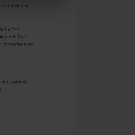
 inkomsten is
iging van
gers met hart
r concertseizoen
nt u contact
: