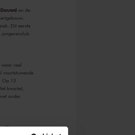
Dauwd
s
en de
certgebouw.
ek. Dit eerste
e jongerenclub
 waar veel
l voortstuwende
n. Op 12
et kwartet,
 met onder
en. De