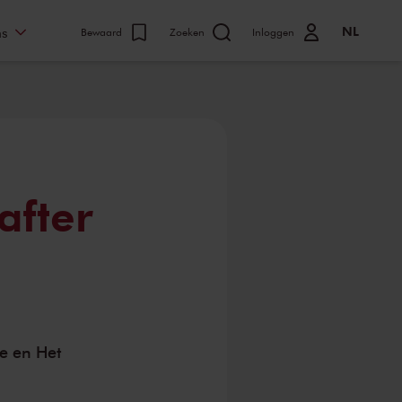
NL
ns
Bewaard
Zoeken
Inloggen
after
e en Het