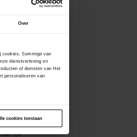
rd in
Over
wij cookies. Sommige van
nze dienstverlening en
roducten of diensten van Het
t personaliseren van
r wereld vanwege
zaal heeft een
Met meer dan 900
ntrekken.
e best bezochte
lle cookies toestaan
000 bezoekers.
t een rijke