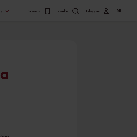
NL
ns
Bewaard
Zoeken
Inloggen
ta
rdam