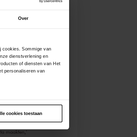
n van de Buena
sieke - eerste
Over
n de club.
nd Cuarteto
ls Compay
de hemel
wij cookies. Sommige van
andela
en het
nze dienstverlening en
roducten of diensten van Het
t personaliseren van
ving hij een
ntrekken.
bum
Guajiro
.
lle cookies toestaan
met een eigen
cht die
sta maakten,'