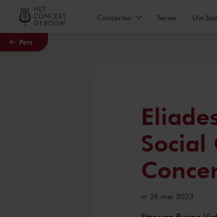
Naar hoofdcontent
Concerten
Series
Uw be
Pers
Eliade
Social
Conce
vr 26 mei 2023
Ster van Buena Vis