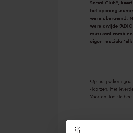
Social Club®, kee
het openingsnum
wereldberoemd. Na
wereldwijde ‘ADIOS
muzikant combinee
eigen muziek: ‘Elk
Op het podium gaat E
-laarzen. Het lever
Voor dat laatste hoe