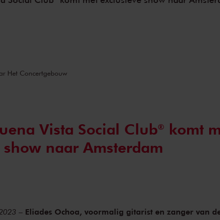
ar Het Concertgebouw
uena Vista Social Club®️ komt m
e show naar Amsterdam
Eliades Ochoa, voormalig gitarist en zanger van d
 2023
–