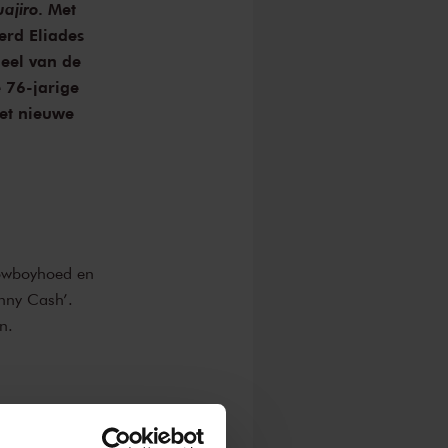
ajiro
. Met
erd Eliades
eel van de
 76-jarige
met nieuwe
cowboyhoed en
nny Cash’.
n.