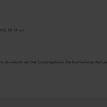
023, 20.15 uur
via de
website
van Het Concertgebouw. De kaartverkoop start per