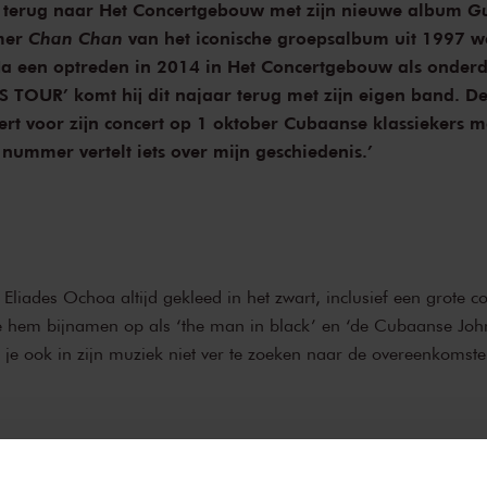
rt terug naar Het Concertgebouw met zijn nieuwe album
Gu
mer
Chan Chan
van het iconische groepsalbum uit 1997 w
 een optreden in 2014 in Het Concertgebouw als onderd
 TOUR’ komt hij dit najaar terug met zijn eigen band. De
rt voor zijn concert op 1 oktober Cubaanse klassiekers 
 nummer vertelt iets over mijn geschiedenis.’
liades Ochoa altijd gekleed in het zwart, inclusief een grote 
de hem bijnamen op als ‘the man in black’ en ‘de Cubaanse Joh
f je ook in zijn muziek niet ver te zoeken naar de overeenkomste