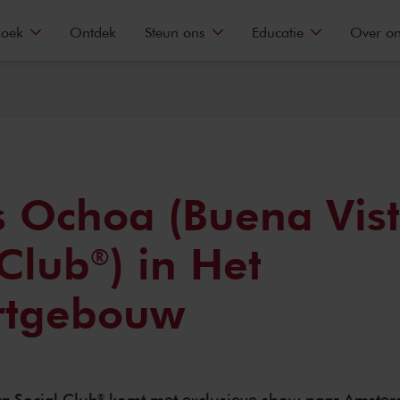
zoek
Ontdek
Steun ons
Educatie
Over o
s Ochoa (Buena Vis
 Club®) in Het
rtgebouw
ta Social Club®️ komt met exclusieve show naar Amste