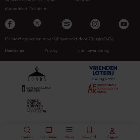
Maandblad Preludium
Geluidsfragmenten mogelijk gemaakt door
ClassicsToGo
Disclaimer
Privacy
Cookieverklaring
Zoeken
Concerten
Menu
Bewaard
Inloggen