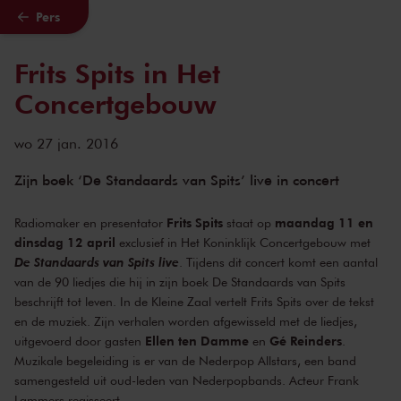
Pers
Naar hoofdcontent
Frits Spits in Het
Concertgebouw
wo 27 jan. 2016
Zijn boek ‘De Standaards van Spits’ live in concert
Frits Spits
maandag 11 en
Radiomaker en presentator
staat op
dinsdag 12 april
exclusief in Het Koninklijk Concertgebouw met
De Standaards van Spits live
. Tijdens dit concert komt een aantal
van de 90 liedjes die hij in zijn boek De Standaards van Spits
beschrijft tot leven. In de Kleine Zaal vertelt Frits Spits over de tekst
en de muziek. Zijn verhalen worden afgewisseld met de liedjes,
Ellen ten Damme
Gé Reinders
uitgevoerd door gasten
en
.
Muzikale begeleiding is er van de Nederpop Allstars, een band
samengesteld uit oud-leden van Nederpopbands. Acteur Frank
Lammers regisseert.