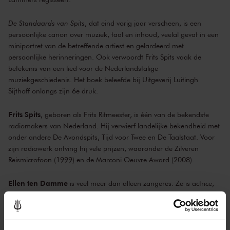
De Standaards van Spits
, dat eind vorig jaar verscheen, is een
persoonlijke canon over muziek, taal en inhoud, veelal gevat in een
miniportret van de betreffende artiest en gelardeerd met
persoonlijke herinneringen. Ook verwoordt Frits Spits vaak de
betekenis van een lied voor de Nederlandstalige
muziekgeschiedenis. Het boek beleefde bij Uitgeverij Luitingh
Sijthoff onlangs zijn 6e druk.
Frits Spits
, geboren als Frits Ritmeester, is één van de bekendste
radiomakers van Nederland. Hij verwierf landelijke bekendheid met
onder andere De Avondspits, Tijd voor Twee en De Taalstaat. Voor
zijn radiowerk ontving hij vele prijzen, waaronder de Zilveren
Reismicrofoon (1999) en de Marconi Oeuvre Award (2008).
Ellen ten Damme
is veel meer dan alleen zangeres. Ze is actrice,
muzikant, stout meisje, circusartieste, vamp, componiste, danseres
en schrijfster. Dit kwam allemaal samen in de speciaal rondom
haar gemaakte internationale theatershow
Cirque Stiletto
uit 2009.
Afgelopen zomer gaf zij nog een denderende show in Het