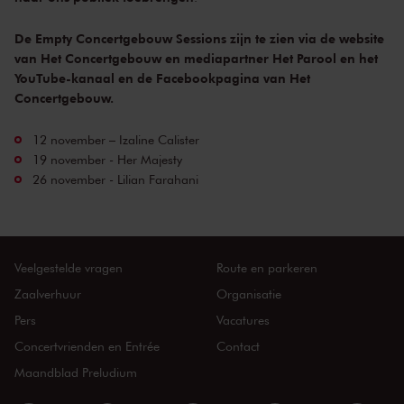
De Empty Concertgebouw Sessions zijn te zien via de website
van
Het Concertgebouw
en mediapartner
Het Parool
en het
YouTube-kanaal en de Facebookpagina van Het
Concertgebouw.
12 november – Izaline Calister
19 november - Her Majesty
26 november - Lilian Farahani
Veelgestelde vragen
Route en parkeren
Zaalverhuur
Organisatie
Pers
Vacatures
Concertvrienden en Entrée
Contact
Maandblad Preludium