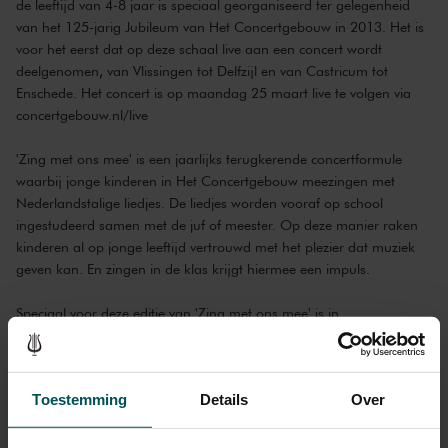
de leeftijd van 4-8 jaar is speciaal georganiseerd ter gelegenheid
van het 125-jarig Jubileum van Het Concertgebouw in 2013. Het is
voor het eerst dat op deze schaal live aan een concert wordt
deelgenomen, van Vlissingen tot Delfzijl en van Castricum tot
Enschede. Het concert is op maandag 25 maart live te volgen via
concertgebouw.nl/live
'Zing met ons mee' is een jaarlijks terugkerende concertformule
waarbij jonge kinderen in Het Concertgebouw meezingen met
Nederlandstalige liedjes. De liedjes worden vooraf op school
ingestudeerd samen met de juf of meester. Op deze manier raken
kinderen al op jonge leeftijd vertrouwd met het plezier dat muziek
geven kan. En zingen in de klas krijgt hiermee een impuls.
Speciaal voor deze editie van 'Zing met ons mee' is in
samenwerking met uitgeverij Querido het boekje
Ik sta paf!
met cd
verschenen met 14 liedjes van Annie M.G. Schmidt, van
Dikkertje
Dap
tot
Het beertje Pippeloentje
. Op maandagochtend 25 maart,
Toestemming
Details
Over
kort voor het te livestreamen concert, wijdt de NTR een speciale tv-
uitzending aan het project. Dit programma wordt gelijktijdig
uitgezonden op School-TV en Zappelin op Nederland 3 (aanvang