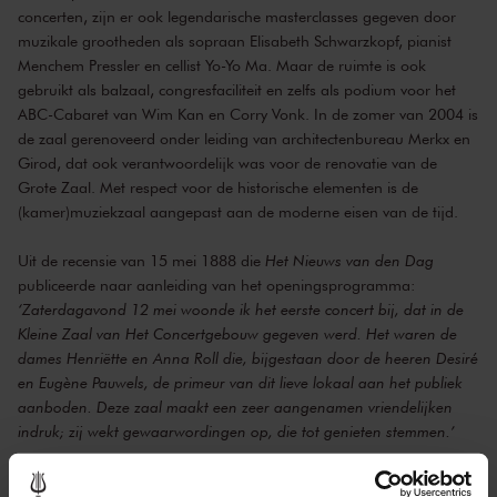
concerten, zijn er ook legendarische masterclasses gegeven door
muzikale grootheden als sopraan Elisabeth Schwarzkopf, pianist
Menchem Pressler en cellist Yo-Yo Ma. Maar de ruimte is ook
gebruikt als balzaal, congresfaciliteit en zelfs als podium voor het
ABC-Cabaret van Wim Kan en Corry Vonk. In de zomer van 2004 is
de zaal gerenoveerd onder leiding van architectenbureau Merkx en
Girod, dat ook verantwoordelijk was voor de renovatie van de
Grote Zaal. Met respect voor de historische elementen is de
(kamer)muziekzaal aangepast aan de moderne eisen van de tijd.
Uit de recensie van 15 mei 1888 die
Het Nieuws van den Dag
publiceerde naar aanleiding van het openingsprogramma:
‘Zaterdagavond 12 mei woonde ik het eerste concert bij, dat in de
Kleine Zaal van Het Concertgebouw gegeven werd. Het waren de
dames Henriëtte en Anna Roll die, bijgestaan door de heeren Desiré
en Eugène Pauwels, de primeur van dit lieve lokaal aan het publiek
aanboden. Deze zaal maakt een zeer aangenamen vriendelijken
indruk; zij wekt gewaarwordingen op, die tot genieten stemmen.’
Het Kleine Zaal-jubileum werd zondagavond 12 mei gevierd in