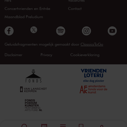
Pers
Vacatures
Concertvrienden en Entrée
Contact
Maandblad Preludium
Geluidsfragmenten mogelijk gemaakt door
ClassicsToGo
Disclaimer
Privacy
Cookieverklaring