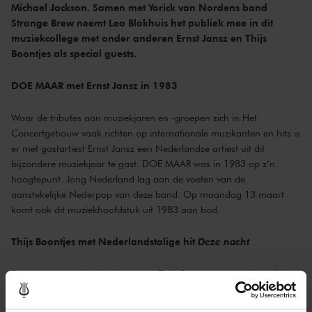
Michael Jackson. Samen met Yorick van Nordens band
Strange Brew neemt Leo Blokhuis het publiek mee in dit
muziekcollege met onder anderen Ernst Jansz en Thijs
Boontjes als special guests.
DOE MAAR met Ernst Jansz in 1983
Waar de tributes aan muziekjaren en -groepen zich in Het
Concertgebouw vaak richten op internationale muzikanten en hits is
er met gastartiest Ernst Jansz een Nederlandse artiest uit dit
bijzondere muziekjaar te gast. DOE MAAR was in 1983 op z’n
hoogtepunt. Jong Nederland lag aan de voeten van de
aanstekelijke Nederpop van deze band. Op maandag 13 maart
komt ook dit muziekhoofdstuk uit 1983 aan bod.
Thijs Boontjes met Nederlandstalige hit
Deze nacht
De populaire Nederlandse zanger Thijs Boontjes ziet eruit alsof hij
direct uit de jaren tachtig komt. Hij twijfelde dan ook niet toen
Yorick van Norden hem benaderde voor deze muzikale tijdreis in