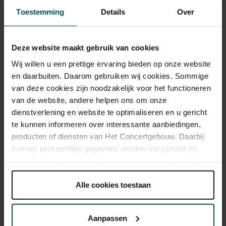
Het Concertgebouw. Thijs Boontjes scoorde in 2020 een hit met
Toestemming
Details
Over
Deze nacht
, een Nederlandstalige versie van Lionel Richie’s
All Night
Long
uit 1983.
Deze website maakt gebruik van cookies
Leo Blokhuis
Wij willen u een prettige ervaring bieden op onze website
Leo Blokhuis is bekend van het TV-programma Top 2000 en
en daarbuiten. Daarom gebruiken wij cookies. Sommige
presenteerde al meerdere muziekcolleges in Het Concertgebouw.
van deze cookies zijn noodzakelijk voor het functioneren
Samen met Strange Brew bracht hij zo een ode aan de Summer of
van de website, andere helpen ons om onze
Love (1967) en
A Love Letter To… 1972
.
dienstverlening en website te optimaliseren en u gericht
te kunnen informeren over interessante aanbiedingen,
Strange Brew
producten of diensten van Het Concertgebouw. Daarbij
kunnen persoonlijke gegevens worden verzameld en
Strange Brew bestaat uit Yorick van Norden, Anne Soldaat, Jeroen
gebruikt voor het personaliseren van advertenties. U kunt
Kleijn, Reyer Zwart en Paul Bond. Zij vieren met hun voorstellingen
onder 'aanpassen' zelf welke cookies wij mogen
de belangrijkste en mooiste gebeurtenissen uit de geschiedenis van
plaatsen.
Alle cookies toestaan
de popmuziek. Eerder maakten zij programma's over o.a.
Lees onze cookieverklaring hier.
Lees onze
Woodstock, Elvis Presley, The Beach Boys en Paul McCartney.
privacyverklaring hier.
Aanpassen
Leo Blokhuis, Strange Brew & Friends: A Loveletter to 1983