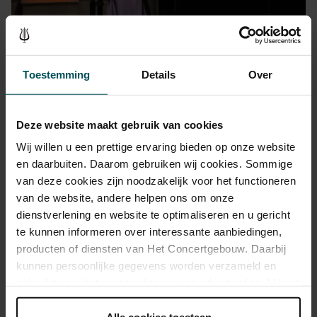
Toestemming
Details
Over
Bij de finale van het Koninklijk Concertgebouw Concours bracht ze
Debussy's
Claire de lune
en Prokofjevs
Suggestion diabolique
ten
gehore.
Deze website maakt gebruik van cookies
Wij willen u een prettige ervaring bieden op onze website
en daarbuiten. Daarom gebruiken wij cookies. Sommige
Digitale voorronde met bijna 200 deelnemers
van deze cookies zijn noodzakelijk voor het functioneren
van de website, andere helpen ons om onze
De editie van 2026 had wederom veel nieuwe deelnemers, bijna
dienstverlening en website te optimaliseren en u gericht
200 digitale inzendingen. De deelname wordt bewust
te kunnen informeren over interessante aanbiedingen,
laagdrempelig gehouden: elke muziekstijl is welkom en de
producten of diensten van Het Concertgebouw. Daarbij
deelnemers van 9 tot 14 jaar kunnen via een YouTube video hun
kunnen persoonlijke gegevens worden verzameld en
inzending doen. Vanuit de voorronde werden deelnemers voor de
gebruikt voor het personaliseren van advertenties. U kunt
halve finale in Het Concertgebouw geselecteerd en daarna de
onder 'aanpassen' zelf welke cookies wij mogen
finalisten. Voor alle deelnemers werd een speciale workshopdag
plaatsen.
Alle cookies toestaan