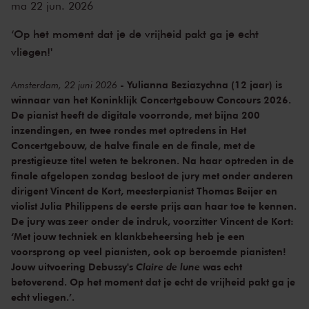
ma 22 jun. 2026
‘Op het moment dat je de vrijheid pakt ga je echt
vliegen!'
- Yulianna Beziazychna (12 jaar) is
Amsterdam, 22 juni 2026
winnaar van het Koninklijk Concertgebouw Concours 2026.
De pianist heeft de digitale voorronde, met bijna 200
inzendingen, en twee rondes met optredens in Het
Concertgebouw, de halve finale en de finale, met de
prestigieuze titel weten te bekronen. Na haar optreden in de
finale afgelopen zondag besloot de jury met onder anderen
dirigent Vincent de Kort, meesterpianist Thomas Beijer en
violist Julia Philippens de eerste prijs aan haar toe te kennen.
De jury was zeer onder de indruk, voorzitter Vincent de Kort:
‘Met jouw techniek en klankbeheersing heb je een
voorsprong op veel pianisten, ook op beroemde pianisten!
Jouw uitvoering Debussy's
Claire de lune
was echt
betoverend. Op het moment dat je echt de vrijheid pakt ga je
echt vliegen.’.