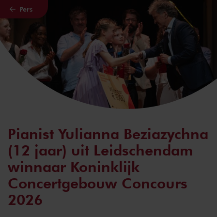
Pers
Naar hoofdcontent
Pianist Yulianna Beziazychna
(12 jaar) uit Leidschendam
winnaar Koninklijk
Concertgebouw Concours
2026